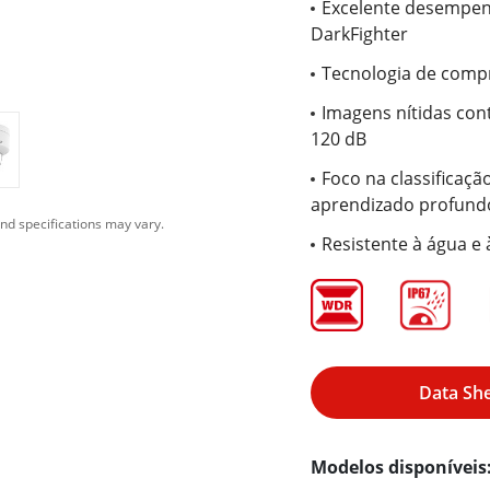
Excelente desempen
DarkFighter
Tecnologia de compr
Imagens nítidas cont
120 dB
Foco na classificaç
aprendizado profund
nd specifications may vary.
Resistente à água e 
Data Sh
Modelos disponíveis