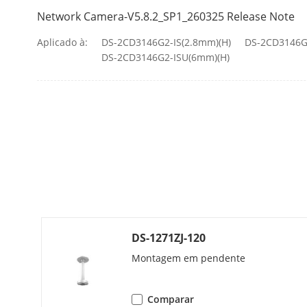
Network Camera-V5.8.2_SP1_260325 Release Note
Capacidade A
Aplicado à:
DS-2CD3146G2-IS(2.8mm)(H)
DS-2CD3146G
DS-2CD3146G2-ISU(6mm)(H)
Estrutura De
Profunda
Linguagem D
Vídeo
Fluxo Princip
Cultura-Alvo
DS-1271ZJ-120
Montagem em pendente
Subfluxo
Comparar