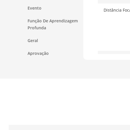
Evento
Distância Foc
Função De Aprendizagem
Profunda
Geral
Aprovação
Montagem Da
Tipo De Íris
Abertura
DORI
DORI