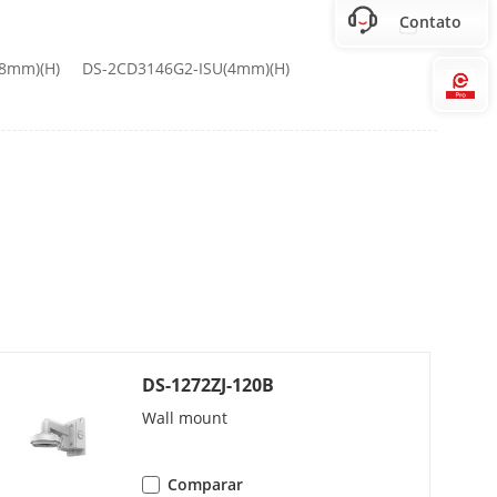
Contato
.8mm)(H)
DS-2CD3146G2-ISU(4mm)(H)
Hi
ONNX
 × 720)
 × 720)
DS-1272ZJ-120B
Wall mount
60)
60)
Comparar