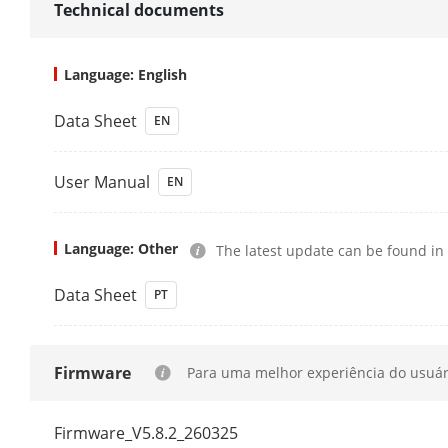
Technical documents
Iluminador
Language: English
Tipo De Luz 
Data Sheet
EN
Faixa De Luz
User Manual
EN
Luz Suplemen
Comprimento
Language: Other
The latest update can be found in 
Data Sheet
PT
HEOP
Recursos Abe
Firmware
Para uma melhor experiência do usuári
Firmware_V5.8.2_260325
Poder De Co