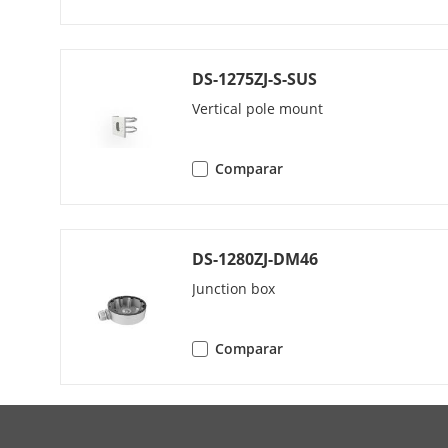
Terceiro Flux
DS-1275ZJ-S-SUS
Quarto Fluxo
Vertical pole mount
Compressão 
Comparar
DS-1280ZJ-DM46
Taxa De Bits 
Junction box
Tipo H.264
Comparar
Tipo H.265
Controle De T