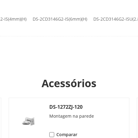
berta
HEOP 2.0 OpendevSDK
2-IS(4mm)(H)
DS-2CD3146G2-IS(6mm)(H)
DS-2CD3146G2-ISU(2
 Aprendizagem
Caffe, PyTorch, TensorFlow, PaddlePaddle, 
e Programação
C,C++
Acessórios
al
50 Hz: 25 fps (2688 × 1520, 1920 × 1080, 1280
60 Hz: 30 fps (2688 × 1520, 1920 × 1080, 1280
Sim
DS-1272ZJ-120
Montagem na parede
50 Hz: 25 fps (1280 × 720, 640 × 480, 640 × 3
60 Hz: 30 fps (1280 × 720, 640 × 480, 640 × 3
Comparar