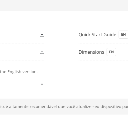
Suplementar
IR
Quick Start Guide
EN
 Suplementar
Até 40 m
Dimensions
EN
tar Inteligente
Sim
 De Onda IR
850 nm
the English version.
rtos
Memória: 60 MB,
RAM inteligente: 400 MB,
o, é altamente recomendável que você atualize seu dispositivo par
eMMC: 2 GB
mputação
1,5 TOPS