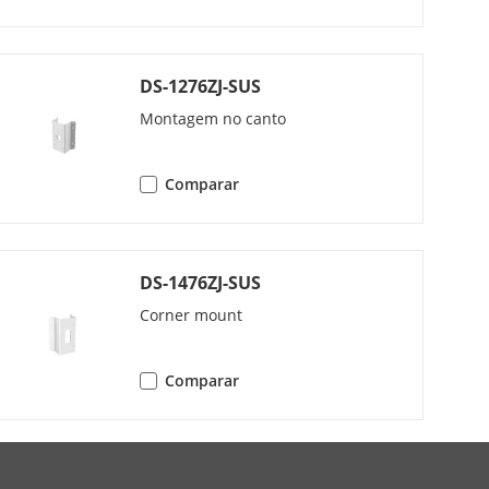
 480, 640 × 360)
 480, 640 × 360)
DS-1276ZJ-SUS
60)
Montagem no canto
60)
Comparar
DS-1476ZJ-SUS
Corner mount
 alto
Comparar