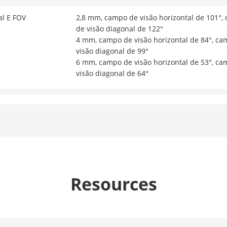
al E FOV
2,8 mm, campo de visão horizontal de 101°, 
de visão diagonal de 122°
4 mm, campo de visão horizontal de 84°, cam
visão diagonal de 99°
6 mm, campo de visão horizontal de 53°, cam
visão diagonal de 64°
 Lente
M12
Fixo
F1.4
Resources
2,8 mm: P: 63 m, L: 25 m, P: 12 m, I: 6 m
4 mm: D: 77 m, O: 30 m, R: 15 m, I: 7 m
6 mm: D: 126 m, O: 50 m, R: 25 m, I: 12 m