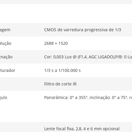
magem
CMOS de varredura progressiva de 1/3
lução
2688 × 1520
inação
Cor: 0,003 Lux @ (F1,4, AGC LIGADO),P/B: 0 L
turador
1/3 s a 1/100.000 s
Filtro de corte IR
gulo
Panorâmica: 0° a 355°, inclinação: 0° a 75°, r
e
Lente focal fixa, 2,8, 4 e 6 mm opcional