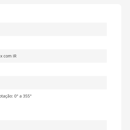
ux com IR
otação: 0° a 355°