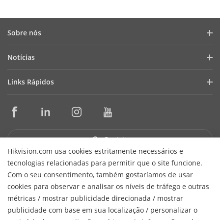
Sobre nós
Perfil da Empresa
Notícias
Relações com Investidores
Blog
Links Rápidos
Cibersegurança
Últimas Notícias
Seletores de Produtos e Ferramentas de Projeto
Conformidade
Casos de Sucesso
Ferramentas de Instalação e Manutenção
Sustentabilidade
HikSnap
Software de Gestão
Foco em Qualidade
Contato
Biblioteca de Vídeos
SDKs de Integração
Hikvision.com usa cookies estritamente necessários e
Fale Conosco
tecnologias relacionadas para permitir que o site funcione.
Garantia e Troca Expressa
Perguntas Frequentes
Receber Newsletter
Com o seu consentimento, também gostaríamos de usar
Suporte Técnico
cookies para observar e analisar os níveis de tráfego e outras
Hikvision do Brasil Comércio de Equipamentos de Segurança
métricas / mostrar publicidade direcionada / mostrar
H
Ltda.
CNPJ/MF: 15.431.830/0001-40
© 2026 Hangzhou
publicidade com base em sua localização / personalizar o
Hikvision Digital Technology Co., Ltd. All Rights Reserved.