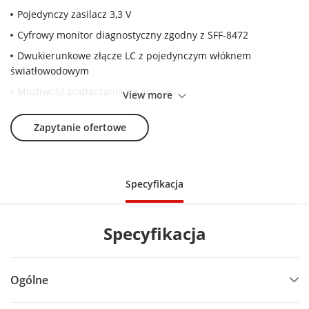
Pojedynczy zasilacz 3,3 V
Cyfrowy monitor diagnostyczny zgodny z SFF-8472
Dwukierunkowe złącze LC z pojedynczym włóknem
światłowodowym
Możliwość podłączania na gorąco
View more
Zgodność z normą ROHS
Zapytanie ofertowe
Ekonomiczne rozwiązanie SFP, umożliwiające większą
gęstość portów i większą przepustowość
Obsługa 10G Ethernet, CPRI i kanał światłowodowy
Specyfikacja
Specyfikacja
Ogólne