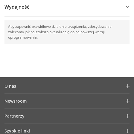
Wydajność
Aby zapewnić prawidłowe działanie urządzenia, zdecydowanie
zalecamy jak najszybszą aktualizację do najnowszej wersji
oprogramowania.
O nas
Profil firmy
Newsroom
Raport finansowy
Blog
Partnerzy
Cyberbezpieczeństwo
Aktualności
Hik-Partner Pro
Zasady zgodności
Szybkie linki
Success Stories