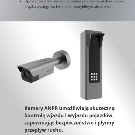
Uproszczona konserwacja dzięki regulowanemu kierunkowi
drążka wysięgnika i wielu kompatybilnym akcesoriom
Kamery ANPR umożliwiają skuteczną
kontrolę wjazdu i wyjazdu pojazdów,
zapewniając bezpieczeństwo i płynny
przepływ ruchu.