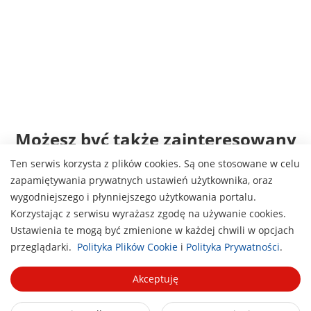
Możesz być także zainteresowany
Ten serwis korzysta z plików cookies. Są one stosowane w celu
zapamiętywania prywatnych ustawień użytkownika, oraz
wygodniejszego i płynniejszego użytkowania portalu.
Korzystając z serwisu wyrażasz zgodę na używanie cookies.
Ustawienia te mogą być zmienione w każdej chwili w opcjach
H
przeglądarki.
Polityka Plików Cookie
i
Polityka Prywatności
.
Rozwiązania
Akceptuję
Zapoznaj się z szeroką gamą rozwiązań do różnych
zastosowań