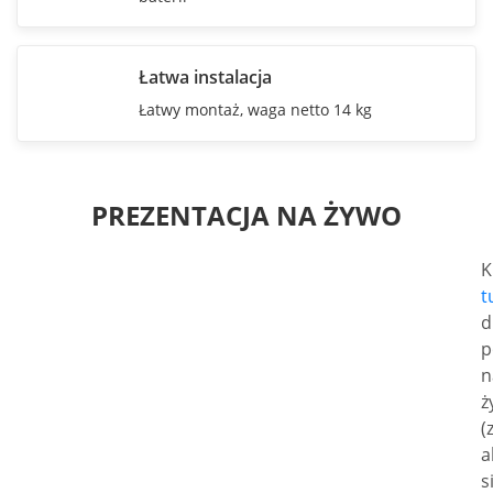
Łatwa instalacja
Łatwy montaż, waga netto 14 kg
PREZENTACJA NA ŻYWO
K
t
d
p
n
ż
(
a
s