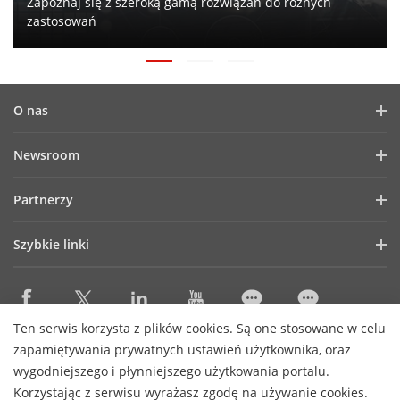
Zapoznaj się z szeroką gamą rozwiązań do różnych
zastosowań
O nas
Profil firmy
Newsroom
Raport finansowy
Blog
Partnerzy
Cyberbezpieczeństwo
Aktualności
Hik-Partner Pro
Zasady zgodności
Szybkie linki
Success Stories
Znajdź autoryzowanego dystrybutora
Zrównoważony rozwój
Technologie AIoT
HikSnap
Znajdź partnera technologicznego
Koncentracja na jakości
Gdzie kupić?
Biblioteka wideo
Hikvision Embedded Open Platform
Skontaktuj się z nami
Ten serwis korzysta z plików cookies. Są one stosowane w celu
eLearning Hikvision
Skontaktuj się z nami
zapamiętywania prywatnych ustawień użytkownika, oraz
Kariera
Lista eventów
wygodniejszego i płynniejszego użytkowania portalu.
Korzystając z serwisu wyrażasz zgodę na używanie cookies.
Mapa strony