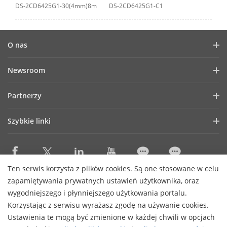
DS-2CD6425G1-30(4mm)8m
DS-2CD6425G1-C1
O nas
Profil firmy
Newsroom
Raport finansowy
Blog
Partnerzy
Cyberbezpieczeństwo
Aktualności
Hik-Partner Pro
Zasady zgodności
Szybkie linki
Success Stories
Znajdź autoryzowanego dystrybutora
Zrównoważony rozwój
Technologie AIoT
HikSnap
Znajdź partnera technologicznego
Koncentracja na jakości
Gdzie kupić?
Biblioteka wideo
Hikvision Embedded Open Platform
Skontaktuj się z nami
Ten serwis korzysta z plików cookies. Są one stosowane w celu
eLearning Hikvision
Skontaktuj się z nami
zapamiętywania prywatnych ustawień użytkownika, oraz
Kariera
Lista eventów
wygodniejszego i płynniejszego użytkowania portalu.
Korzystając z serwisu wyrażasz zgodę na używanie cookies.
Mapa strony
Zapisz się do newslettera
Ustawienia te mogą być zmienione w każdej chwili w opcjach
H