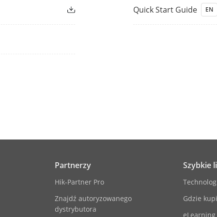
Quick Start Guide
EN
Partnerzy
Szybkie l
Hik-Partner Pro
Technolog
Znajdź autoryzowanego
Gdzie kupi
dystrybutora
eLearning 