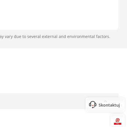
ay vary due to several external and environmental factors.
Skontaktuj się
Hi