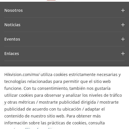
Nosotros
Perfil de la empresa
Noticias
Relación con inversionistas
Blog
Eventos
Ciberseguridad
Noticias recientes
Hikvision Live
Sustentabilidad
Enlaces
Casos de éxito
Lista de eventos
Enfocados en la calidad
Hikvision eLearning
Prensa
Contact Us
Core Technologies
Hikvision.com/mx/ utiliza cookies estrictamente necesarias y
tecnologías relacionadas para permitir que el sitio web
Dónde comprar
Contáctenos
funcione. Con tu consentimiento, también nos gustaría
Soporte en línea
utilizar cookies para observar y analizar los niveles de tráfico
y otras métricas / mostrarte publicidad dirigida / mostrarte
Mapa de sitio
Suscribirse al Newsletter
publicidad de acuerdo con tu ubicación / adaptar el
H
contenido de nuestro sitio web. Para obtener más
© 2026 Hangzhou Hikvision Digital Technology Co., Ltd. Todos
información sobre las prácticas de cookies, consulta
los derechos reservados.
Privacy Policy
Cookie Policy