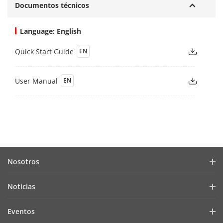
Documentos técnicos
Language: English
Quick Start Guide
EN
User Manual
EN
Nosotros
Perfil de la empresa
Noticias
Relación con inversionistas
Blog
Eventos
Ciberseguridad
Noticias recientes