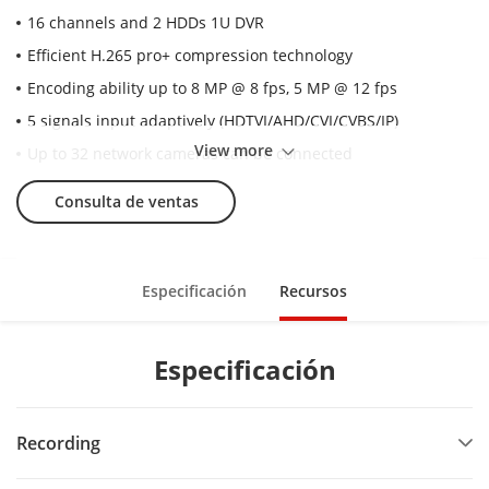
16 channels and 2 HDDs 1U DVR
Efficient H.265 pro+ compression technology
Encoding ability up to 8 MP @ 8 fps, 5 MP @ 12 fps
5 signals input adaptively (HDTVI/AHD/CVI/CVBS/IP)
View more
Up to 32 network cameras can be connected
Consulta de ventas
Especificación
Recursos
Especificación
Recording