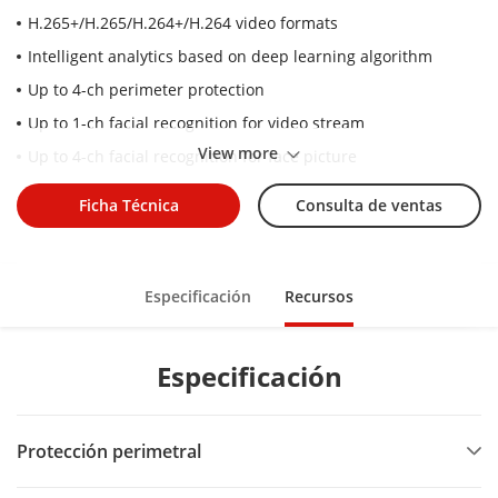
H.265+/H.265/H.264+/H.264 video formats
Intelligent analytics based on deep learning algorithm
Up to 4-ch perimeter protection
Up to 1-ch facial recognition for video stream
View more
Up to 4-ch facial recognition for face picture
Up to 16-ch IP camera inputs
Ficha Técnica
Consulta de ventas
Up to 16-ch 1080p decoding capability
Especificación
Recursos
Especificación
Protección perimetral