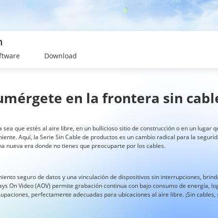
n
ftware
Download
umérgete en la frontera sin cabl
 sea que estés al aire libre, en un bullicioso sitio de construcción o en un luga
niente. Aquí, la Serie Sin Cable de productos es un cambio radical para la segur
na nueva era donde no tienes que preocuparte por los cables.
iento seguro de datos y una vinculación de dispositivos sin interrupciones, brind
ays On Video (AOV) permite grabación continua con bajo consumo de energía, lo
upaciones, perfectamente adecuadas para ubicaciones al aire libre. ¡Sin cables, s