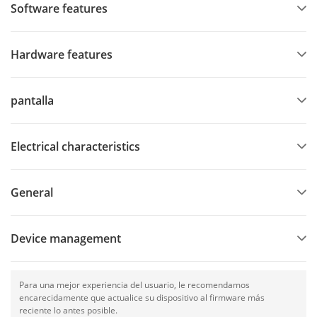
Software features
Admite 1 BUS Speed-X
Hardware features
pantalla
Electrical characteristics
General
Device management
Para una mejor experiencia del usuario, le recomendamos
encarecidamente que actualice su dispositivo al firmware más
reciente lo antes posible.