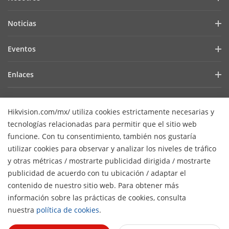
Perfil de la empresa
Noticias
Relación con inversionistas
Blog
Eventos
Ciberseguridad
Noticias recientes
Hikvision Live
Sustentabilidad
Enlaces
Casos de éxito
Lista de eventos
Enfocados en la calidad
Hikvision eLearning
Prensa
Contact Us
Core Technologies
Hikvision.com/mx/ utiliza cookies estrictamente necesarias y
tecnologías relacionadas para permitir que el sitio web
Dónde comprar
Contáctenos
funcione. Con tu consentimiento, también nos gustaría
Soporte en línea
utilizar cookies para observar y analizar los niveles de tráfico
y otras métricas / mostrarte publicidad dirigida / mostrarte
Mapa de sitio
Suscribirse al Newsletter
publicidad de acuerdo con tu ubicación / adaptar el
H
contenido de nuestro sitio web. Para obtener más
© 2026 Hangzhou Hikvision Digital Technology Co., Ltd. Todos
información sobre las prácticas de cookies, consulta
los derechos reservados.
Privacy Policy
Cookie Policy
nuestra
política de cookies
.
Cookies Preferences
Cancel Subscription