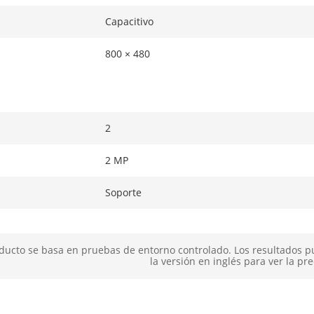
Capacitivo
800 × 480
2
2 MP
Soporte
ducto se basa en pruebas de entorno controlado. Los resultados p
la versión en inglés para ver la pre
a
TCP/IP
Soporte, 2.4 G, 802.11b/g/n