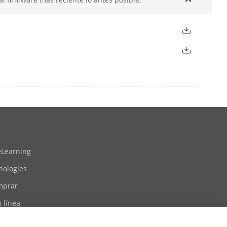
Felica
eLearning
nologies
mprar
 línea
tio