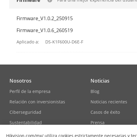
Firmware
Autenticació
Firmware_V1.0.2_250915
Firmware_V1.0.6_260519
Distancia De
Facial
Aplicado a:
DS-K1F600U-D6E-F
Tipo De Tarje
Frecuencia D
Tarjeta
Nosotros
Noticias
Distancia De 
Perfil de la empresa
Blog
Tarjeta
Relación con inversionistas
Noticias recientes
General
Ciberseguridad
Casos de éxito
Sustentabilidad
Prensa
Fuente De Al
Enfocados en la calidad
Hikvision.com/mx/ utiliza cookies estrictamente necesarias y te