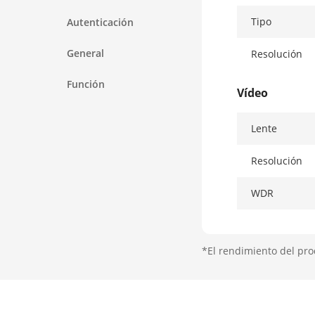
Tipo
Autenticación
General
Resolución
Función
Vídeo
Lente
Resolución
WDR
Red
*El rendimiento del pro
Red Cablead
Wi-Fi