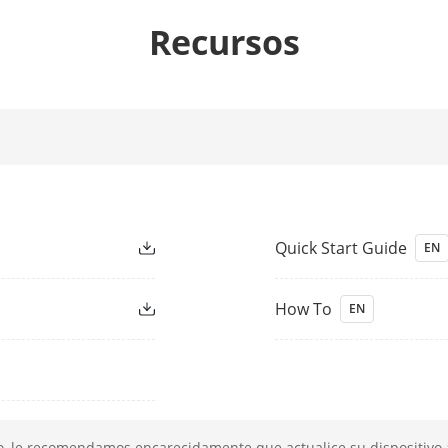
Recursos
Admite 1 interfaz USB y 1 interfaz USB tipo 
(La interfaz USB tipo C se utiliza para comun
 Usuarios
2000
Quick Start Guide
EN
 Rostros
2000
How To
EN
 Huellas
20,000 (10 huellas digitales por persona)
 Tarjetas
20.000 (La capacidad mostrada en la pantalla
reglas de inscripción configuradas)
o, le recomendamos encarecidamente que actualice su dispositivo a
 Eventos
2000 registros de inscripción fuera de línea