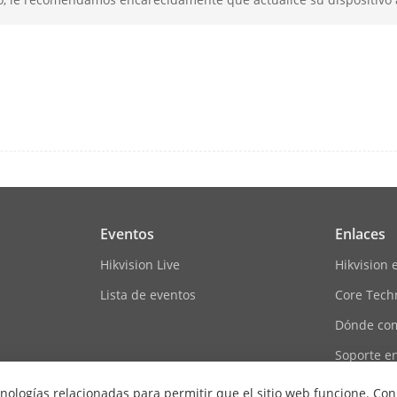
n
 Reconocimiento
0,3 m a 1,5 m
ta
tarjeta EM;tarjeta M1;tarjeta DESfire;tarjeta 
e Lectura De La
13,56 MHz, 125KHz
Eventos
Enlaces
Lectura De La
0 a 5 cm
Hikvision Live
Hikvision 
Lista de eventos
Core Tech
Dónde co
Soporte en
imentación
12 VCC, 15 W, redondo
Mapa de si
cnologías relacionadas para permitir que el sitio web funcione. Con