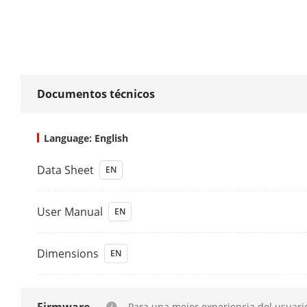
Interfaz
USB
Documentos técnicos
Capacidad
Language: English
Capacidad De
Data Sheet
EN
Capacidad De
User Manual
EN
Capacidad De
Digitales
Dimensions
EN
Capacidad De
Para una mejor experiencia del usuari
Capacidad De