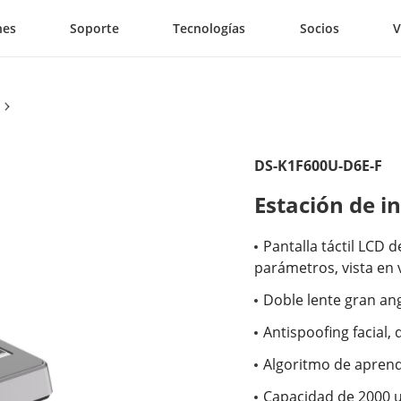
nes
Soporte
Tecnologías
Socios
V
DS-K1F600U-D6E-F
Estación de i
Pantalla táctil LCD d
parámetros, vista en v
Doble lente gran an
Antispoofing facial, 
Algoritmo de aprend
Capacidad de 2000 u