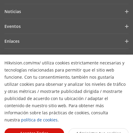
Perfil de la empresa
Noticias
Relación con inversionistas
Blog
Eventos
Ciberseguridad
Noticias recientes
Hikvision Live
Sustentabilidad
Enlaces
Casos de éxito
Lista de eventos
Enfocados en la calidad
Hikvision eLearning
Prensa
Contact Us
Core Technologies
Hikvision.com/mx/ utiliza cookies estrictamente necesarias y
tecnologías relacionadas para permitir que el sitio web
Dónde comprar
Contáctenos
funcione. Con tu consentimiento, también nos gustaría
Soporte en línea
utilizar cookies para observar y analizar los niveles de tráfico
y otras métricas / mostrarte publicidad dirigida / mostrarte
Mapa de sitio
Suscribirse al Newsletter
publicidad de acuerdo con tu ubicación / adaptar el
H
contenido de nuestro sitio web. Para obtener más
© 2026 Hangzhou Hikvision Digital Technology Co., Ltd. Todos
información sobre las prácticas de cookies, consulta
los derechos reservados.
Privacy Policy
Cookie Policy
nuestra
política de cookies
.
Cookies Preferences
Cancel Subscription