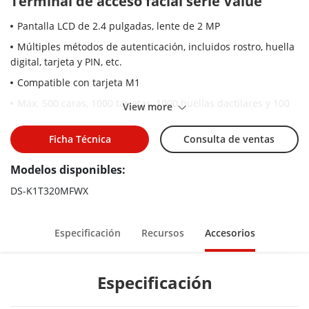
Terminal de acceso facial serie Value
Pantalla LCD de 2.4 pulgadas, lente de 2 MP
Múltiples métodos de autenticación, incluidos rostro, huella
digital, tarjeta y PIN, etc.
Compatible con tarjeta M1
Máx. 500 caras, 1000 tarjetas, 1000 huellas dactilares y 100
View more
000 eventos
Duración del reconocimiento facial <0,2 s/usuario
Ficha Técnica
Consulta de ventas
Compatible con protocolos ISAPI e ISUP 5.0
Modelos disponibles:
Configuración a través del cliente web
DS-K1T320MFWX
Especificación
Recursos
Accesorios
Especificación