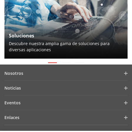
Soluciones
Descubre nuestra amplia gama de soluciones para
diversas aplicaciones
Nosotros
Perfil de la empresa
Noticias
Relación con inversionistas
Blog
Eventos
Ciberseguridad
Noticias recientes
Hikvision Live
Sustentabilidad
Enlaces
Casos de éxito
Lista de eventos
Enfocados en la calidad
Hikvision eLearning
Prensa