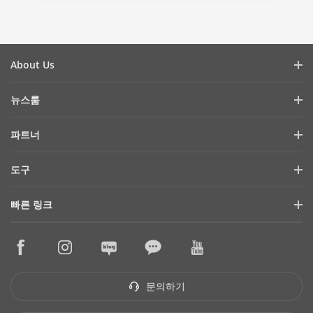
About Us
회사 소개
뉴스룸
투자자 관계
블로그
파트너
사이버 보안
최신 뉴스
Hik-Partner Pro
규정 준수
도구
성공 사례
구매처 찾기
지속 가능성
제품 셀렉터 & 시스템 설계
HikSnap
빠른 링크
기술 파트너 찾기
품질
설치 & 유지보수 도구
영상 라이브러리
HikTech Star
기술 파트너 포털
문의하기
관리 소프트웨어
구매처
Hikvision Embedded Open Platform (HEOP)
통합 SDK
단종 제품
콘텐츠 허브
문의하기
하이크비전 eLearning