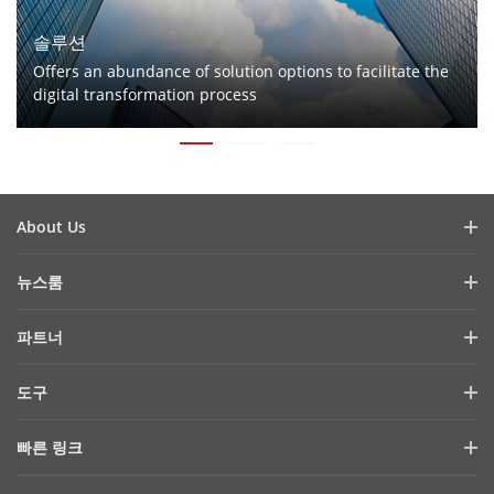
솔루션
Offers an abundance of solution options to facilitate the
digital transformation process
About Us
회사 소개
뉴스룸
투자자 관계
블로그
파트너
사이버 보안
최신 뉴스
Hik-Partner Pro
규정 준수
도구
성공 사례
구매처 찾기
지속 가능성
제품 셀렉터 & 시스템 설계
HikSnap
빠른 링크
기술 파트너 찾기
품질
설치 & 유지보수 도구
영상 라이브러리
HikTech Star
기술 파트너 포털
문의하기