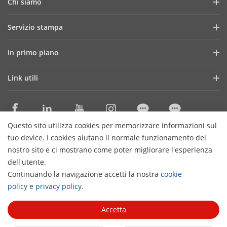
Chi siamo
Profilo aziendale
Servizio stampa
Report finanziario
News e articoli
In primo piano
Lavora con noi
Storie di successo
ColorVu
I nostri uffici in Italia
Link utili
Eventi e fiere
Transmission & Display
Governance
Tecnologie di base
SBOBOX
Seguici sui social
Distributori Specializzati Sicurezza
Solution Exclusive Selection
Questo sito utilizza cookies per memorizzare informazioni sul
Cataloghi ProExpert
Contattaci
tuo device. I cookies aiutano il normale funzionamento del
Distributori Materiale Elettrico
nostro sito e ci mostrano come poter migliorare l'esperienza
dell'utente.
Cataloghi HiWatch
Iscriviti alla newsletter
Continuando la navigazione accetti la nostra
cookie
H
Garanzie Prodotti
policy
e
privacy policy
.
© 2026 Hangzhou Hikvision Digital Technology Co., Ltd. All
Discontinued products
Rights Reserved.
Privacy Policy
Cookies Preferences
Accetta
Cookie Policy
Accessibility Statement