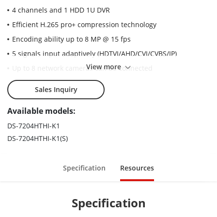
4 channels and 1 HDD 1U DVR
Efficient H.265 pro+ compression technology
Encoding ability up to 8 MP @ 15 fps
5 signals input adaptively (HDTVI/AHD/CVI/CVBS/IP)
View more
Up to 8 network cameras can be connected
Sales Inquiry
Available models:
DS-7204HTHI-K1
DS-7204HTHI-K1(S)
Specification
Resources
Specification