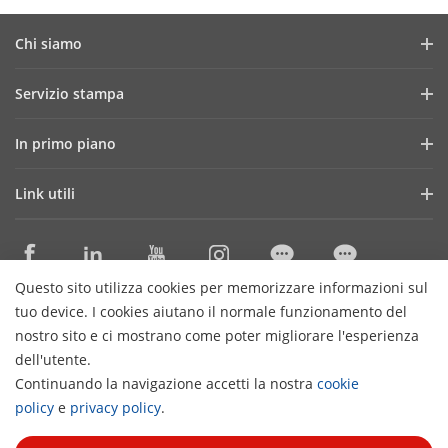
Chi siamo
Profilo aziendale
Servizio stampa
Report finanziario
News e articoli
In primo piano
Lavora con noi
Storie di successo
ColorVu
I nostri uffici in Italia
Link utili
Eventi e fiere
Transmission & Display
Governance
Tecnologie di base
SBOBOX
Seguici sui social
Distributori Specializzati Sicurezza
Solution Exclusive Selection
Questo sito utilizza cookies per memorizzare informazioni sul
Cataloghi ProExpert
Contattaci
tuo device. I cookies aiutano il normale funzionamento del
Distributori Materiale Elettrico
nostro sito e ci mostrano come poter migliorare l'esperienza
dell'utente.
Cataloghi HiWatch
Iscriviti alla newsletter
Continuando la navigazione accetti la nostra
cookie
H
Garanzie Prodotti
policy
e
privacy policy
.
© 2026 Hangzhou Hikvision Digital Technology Co., Ltd. All
Discontinued products
Rights Reserved.
Privacy Policy
Cookies Preferences