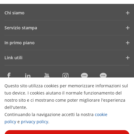
Chi siamo
Profilo aziendale
Servizio stampa
Report finanziario
News e articoli
In primo piano
Lavora con noi
Storie di successo
ColorVu
I nostri uffici in Italia
Link utili
Eventi e fiere
Transmission & Display
Governance
Tecnologie di base
SBOBOX
Seguici sui social
Distributori Specializzati Sicurezza
Solution Exclusive Selection
Questo sito utilizza cookies per memorizzare informazioni sul
Cataloghi ProExpert
Contattaci
tuo device. I cookies aiutano il normale funzionamento del
Distributori Materiale Elettrico
nostro sito e ci mostrano come poter migliorare l'esperienza
dell'utente.
Cataloghi HiWatch
Iscriviti alla newsletter
Continuando la navigazione accetti la nostra
cookie
H
Garanzie Prodotti
policy
e
privacy policy
.
© 2026 Hangzhou Hikvision Digital Technology Co., Ltd. All
Discontinued products
Rights Reserved.
Privacy Policy
Cookies Preferences