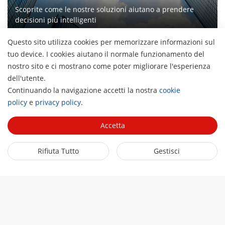
Scoprite come le nostre soluzioni aiutano a prendere
decisioni più intelligenti
Questo sito utilizza cookies per memorizzare informazioni sul
tuo device. I cookies aiutano il normale funzionamento del
nostro sito e ci mostrano come poter migliorare l'esperienza
dell'utente.
Chi siamo
Continuando la navigazione accetti la nostra
cookie
H
Profilo aziendale
policy
e
privacy policy
.
Servizio stampa
Report finanziario
News e articoli
Accetta
In primo piano
Lavora con noi
Storie di successo
ColorVu
I nostri uffici in Italia
Rifiuta Tutto
Gestisci
Link utili
Eventi e fiere
Transmission & Display
Governance
Tecnologie di base
SBOBOX
Seguici sui social
Distributori Specializzati Sicurezza
Solution Exclusive Selection
Cataloghi ProExpert
Contattaci