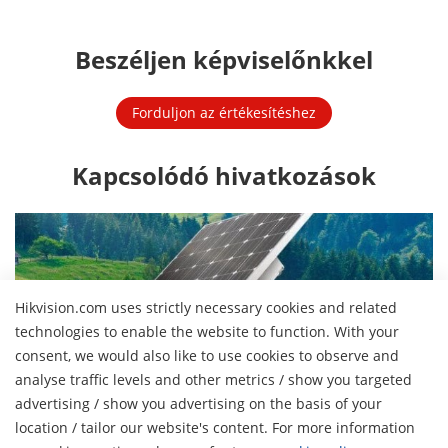
Beszéljen képviselőnkkel
Forduljon az értékesítéshez
Kapcsolódó hivatkozások
Hikvision.com uses strictly necessary cookies and related
technologies to enable the website to function. With your
consent, we would also like to use cookies to observe and
analyse traffic levels and other metrics / show you targeted
Integrated Solar-powered Security
advertising / show you advertising on the basis of your
Solar-powered & Cable-free – Unlimited Security
location / tailor our website's content. For more information
H