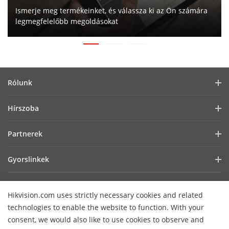
Ismerje meg termékeinket, és válassza ki az Ön számára
legmegfelelőbb megoldásokat
Rólunk
Vállalati profil
Hírszoba
Befektetői információk
Blog
Partnerek
Kiberbiztonság
Legfrissebb hírek
Hik-Partner Pro
Fenntarthatóság
Gyorslinkek
Sikertörténetek
Forgalmazók
Fókuszban a minőség
AIoT technológiák
HikSnap
Technológiai partner keresése
Lépjen kapcsolatba velünk!
Hikvision.com uses strictly necessary cookies and related
Hol vásárolhat
Videók
Hikvision nyílt beágyazott platform
GYIK
technologies to enable the website to function. With your
Akadálymentességi nyilatkozat
Lépjen kapcsolatba velünk
consent, we would also like to use cookies to observe and