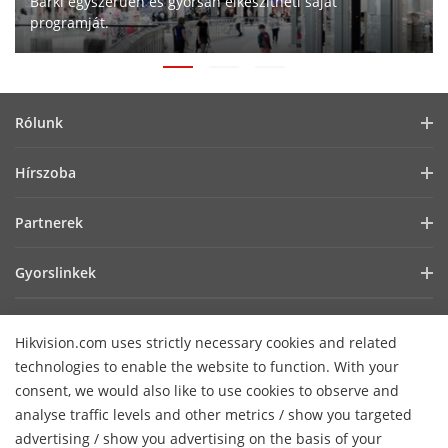
Bárki egyszerűen és gyorsan elkészítheti saját
programját.
Rólunk
Vállalati profil
Hírszoba
Befektetői információk
Blog
Partnerek
Kiberbiztonság
Legfrissebb hírek
Hik-Partner Pro
Fenntarthatóság
Gyorslinkek
Sikertörténetek
Forgalmazók
Fókuszban a minőség
AIoT technológiák
HikSnap
Technológiai partner keresése
Lépjen kapcsolatba velünk!
Hikvision.com uses strictly necessary cookies and related
Hol vásárolhat
Videók
Hikvision nyílt beágyazott platform
GYIK
technologies to enable the website to function. With your
Akadálymentességi nyilatkozat
Lépjen kapcsolatba velünk
consent, we would also like to use cookies to observe and
Hikvision eLearning
analyse traffic levels and other metrics / show you targeted
advertising / show you advertising on the basis of your
Webináriumok
Hírlevél feliratkozás