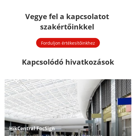
Vegye fel a kapcsolatot 
szakértőinkkel 
Forduljon értékesítőinkhez
Kapcsolódó hivatkozások
HikCentral FocSign