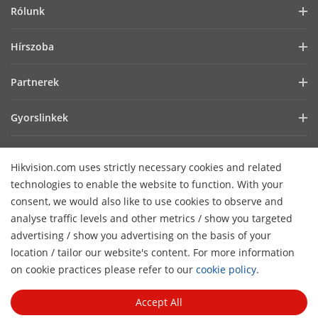
Rólunk
Vállalati profil
Hírszoba
Befektetői információk
Blog
Partnerek
Kiberbiztonság
Legfrissebb hírek
Hik-Partner Pro
Fenntarthatóság
Gyorslinkek
Sikertörténetek
Forgalmazók
Fókuszban a minőség
AIoT technológiák
HikSnap
Technológiai partner keresése
Lépjen kapcsolatba velünk!
Hikvision.com uses strictly necessary cookies and related
Hol vásárolhat
Videók
Hikvision nyílt beágyazott platform
GYIK
technologies to enable the website to function. With your
Akadálymentességi nyilatkozat
Lépjen kapcsolatba velünk
consent, we would also like to use cookies to observe and
Hikvision eLearning
analyse traffic levels and other metrics / show you targeted
advertising / show you advertising on the basis of your
Webináriumok
Hírlevél feliratkozás
location / tailor our website's content. For more information
H
Események
on cookie practices please refer to our
cookie policy
.
© 2026 Hangzhou Hikvision Digital Technology Co., Ltd. All
Oldalak áttekintése
Rights Reserved.
Privacy Policy
Cookie Policy
Cookies
Accept All
Preferences
General Terms of Use