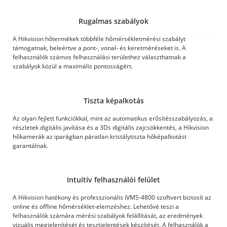
Rugalmas szabályok
A Hikvision hőtermékek többféle hőmérsékletmérési szabályt
támogatnak, beleértve a pont-, vonal- és keretméréseket is. A
felhasználók számos felhasználási területhez választhatnak a
szabályok közül a maximális pontosságért.
Tiszta képalkotás
Az olyan fejlett funkciókkal, mint az automatikus erősítésszabályozás, a
részletek digitális javítása és a 3Ds digitális zajcsökkentés, a Hikvision
hőkamerák az iparágban páratlan kristálytiszta hőképalkotást
garantálnak.
Intuitív felhasználói felület
A Hikvision hatékony és professzionális iVMS-4800 szoftvert biztosít az
online és offline hőmérséklet-elemzéshez. Lehetővé teszi a
felhasználók számára mérési szabályok felállítását, az eredmények
vizuális megjelenítését és tesztjelentések készítését. A felhasználók a