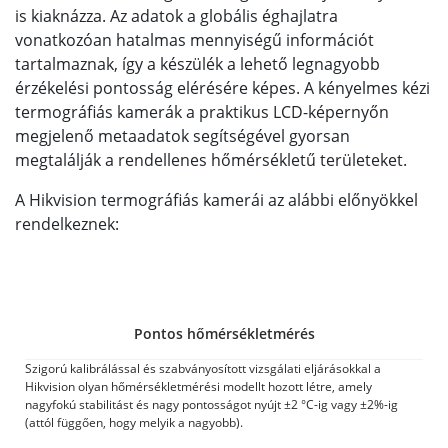
is kiaknázza. Az adatok a globális éghajlatra
vonatkozóan hatalmas mennyiségű információt
tartalmaznak, így a készülék a lehető legnagyobb
érzékelési pontosság elérésére képes. A kényelmes kézi
termográfiás kamerák a praktikus LCD-képernyőn
megjelenő metaadatok segítségével gyorsan
megtalálják a rendellenes hőmérsékletű területeket.
A Hikvision termográfiás kamerái az alábbi előnyökkel
rendelkeznek:
Pontos hőmérsékletmérés
Szigorú kalibrálással és szabványosított vizsgálati eljárásokkal a
Hikvision olyan hőmérsékletmérési modellt hozott létre, amely
nagyfokú stabilitást és nagy pontosságot nyújt ±2 °C-ig vagy ±2%-ig
(attól függően, hogy melyik a nagyobb).