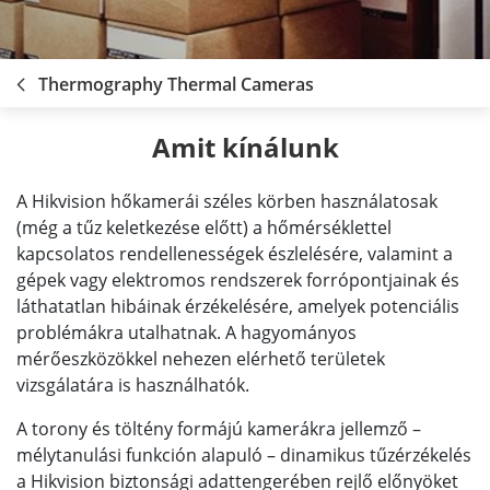
Thermography Thermal Cameras
Amit kínálunk
A Hikvision hőkamerái széles körben használatosak
(még a tűz keletkezése előtt) a hőmérséklettel
kapcsolatos rendellenességek észlelésére, valamint a
gépek vagy elektromos rendszerek forrópontjainak és
láthatatlan hibáinak érzékelésére, amelyek potenciális
problémákra utalhatnak. A hagyományos
mérőeszközökkel nehezen elérhető területek
vizsgálatára is használhatók.
A torony és töltény formájú kamerákra jellemző –
mélytanulási funkción alapuló – dinamikus tűzérzékelés
a Hikvision biztonsági adattengerében rejlő előnyöket