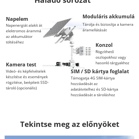
Moduláris akkumulát
Napelem
Tárolja és biztosítja a kamera
Napenergiát alakít át
áramellátását
elektromos árammá
az akkumulátor
töltéséhez
Konzol
Rögzíthető
oszlopokhoz vagy
hasonló tárgyakhoz
Kamera test
SIM / SD kártya foglalat
Videó- és képfelvételek
készítése és események
Támogatja 4G SIM-kártya
rögzítése, beépített SSD-
hozzáadását az
tároló (opcionális)
adatátvitelhez és SD-kártya
hozzáadását a tároláshoz
Tekintse meg az előnyöket