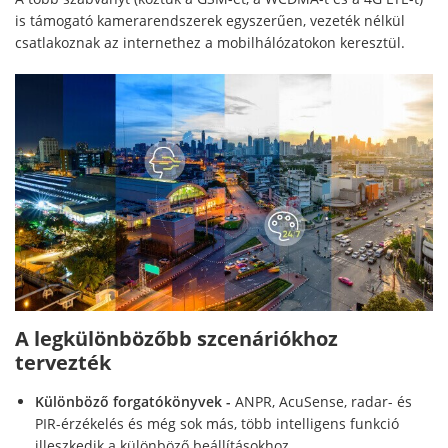
is támogató kamerarendszerek egyszerűen, vezeték nélkül
csatlakoznak az internethez a mobilhálózatokon keresztül.
A legkülönbözőbb szcenáriókhoz
tervezték
Különböző forgatókönyvek -
ANPR, AcuSense, radar- és
PIR-érzékelés és még sok más, több intelligens funkció
illeszkedik a különböző beállításokhoz.