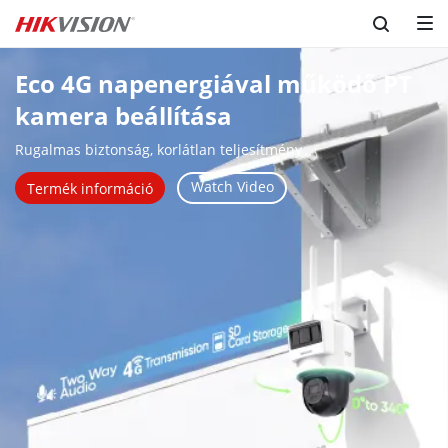
Eco 4G napenergiával működő PT 
kamera beállítása
Rugalmas biztonság, korlátlan teljesítmény
Watch Video
Termék információ