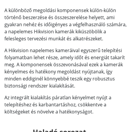
A különböző megoldási komponensek külön-külön
történő beszerzése és összeszerelése helyett, ami
gyakran nehéz és időigényes a végfelhasználó számára,
a napelemes Hikvision kamerák kiküszöbölik a
felesleges tervezési munkát és alkatrészeket.
A Hikvision napelemes kameráival egyszerű telepítési
folyamatban lehet része, amely időt és energiát takarít
meg. A komponensek összevonásával ezek a kamerák
kényelmes és hatékony megoldást nyújtanak, így
minden eddiginél könnyebbé teszik egy robusztus
biztonsági rendszer kialakítását.
Az integrált kialakítás páratlan kényelmet nyújt a
telepítéshez és karbantartáshoz, csökkentve a
költségeket és növelve a hatékonyságot.
Haladó sorozat