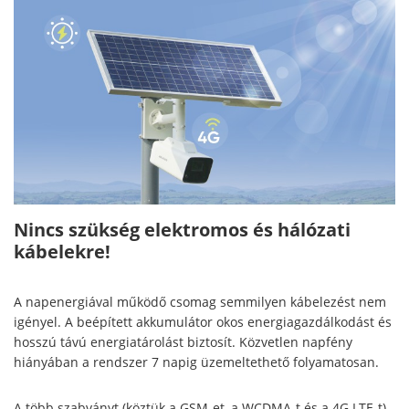
Nincs szükség elektromos és hálózati
kábelekre!
A napenergiával működő csomag semmilyen kábelezést nem
igényel. A beépített akkumulátor okos energiagazdálkodást és
hosszú távú energiatárolást biztosít. Közvetlen napfény
hiányában a rendszer 7 napig üzemeltethető folyamatosan.
A több szabványt (köztük a GSM-et, a WCDMA-t és a 4G LTE-t)