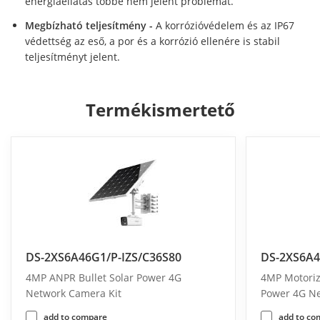
energiaellátás többé nem jelent problémát.
Megbízható teljesítmény -
A korrózióvédelem és az IP67
védettség az eső, a por és a korrózió ellenére is stabil
teljesítményt jelent.
Termékismertető
DS-2XS6A46G1/P-IZS/C36S80
DS-2XS6A4
4MP ANPR Bullet Solar Power 4G
4MP Motorize
Network Camera Kit
Power 4G Ne
add to compare
add to co