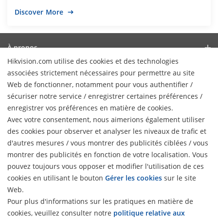
Discover More
À propos
Hikvision.com utilise des cookies et des technologies
Profil de l’Entreprise
Actualités
associées strictement nécessaires pour permettre au site
Relations avec les investisseurs
Web de fonctionner, notamment pour vous authentifier /
Blog
Partenaires
sécuriser notre service / enregistrer certaines préférences /
Cybersécurité
Dernières actualités
enregistrer vos préférences en matière de cookies.
Hik-Partner Pro
Conformité
Avec votre consentement, nous aimerions également utiliser
Liens Rapides
Témoignages clients
Trouver un distributeur
des cookies pour observer et analyser les niveaux de trafic et
Développement durable
HikTech Star
HikSnap
d'autres mesures / vous montrer des publicités ciblées / vous
Trouver un partenaire technologique
Axé sur la qualité
montrer des publicités en fonction de votre localisation. Vous
Où Acheter
Bibliothèque vidéo
Portail des partenaires technologiques
Contactez-nous
pouvez toujours vous opposer et modifier l'utilisation de ces
Produits obsolètes
Contactez-nous
cookies en utilisant le bouton
Gérer les cookies
sur le site
Hikvision Embedded Open Platform
FAQ
Hikvision eLearning
Web.
Témoignage de partenaire technologique
Pour plus d'informations sur les pratiques en matière de
Liste des Évènements
S'abonner à la newsletter
cookies, veuillez consulter notre
politique relative aux