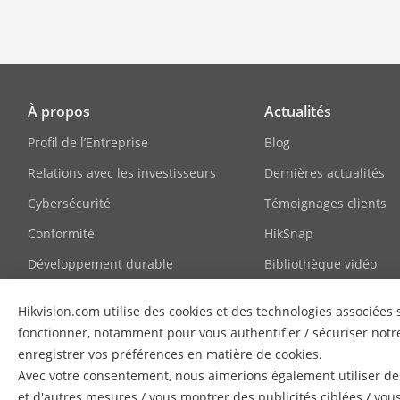
À propos
Actualités
Profil de l’Entreprise
Blog
Relations avec les investisseurs
Dernières actualités
Cybersécurité
Témoignages clients
Conformité
HikSnap
Développement durable
Bibliothèque vidéo
Axé sur la qualité
Hikvision.com utilise des cookies et des technologies associée
Contactez-nous
fonctionner, notamment pour vous authentifier / sécuriser notre
enregistrer vos préférences en matière de cookies.
FAQ
Avec votre consentement, nous aimerions également utiliser des
et d'autres mesures / vous montrer des publicités ciblées / vou