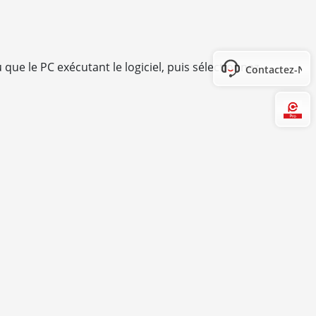
que le PC exécutant le logiciel, puis sélectionnez
Contactez-No
Hi