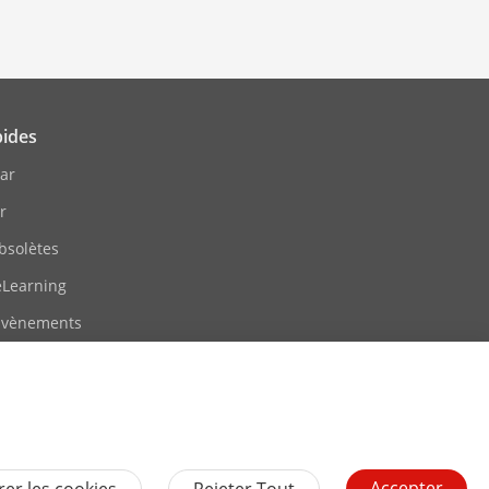
pides
ar
r
bsolètes
eLearning
 Évènements
te
Accepter
er les cookies
Rejeter Tout