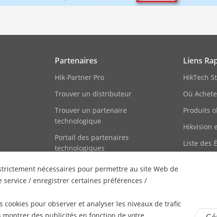
Partenaires
Liens Ra
Hik-Partner Pro
HikTech St
Trouver un distributeur
Où Achete
Trouver un partenaire
Produits o
technologique
Hikvision 
Portail des partenaires
Liste des
technologiques
Plan du si
Hikvision Embedded Open
s strictement nécessaires pour permettre au site Web de
Platform
 service / enregistrer certaines préférences /
Témoignage de partenaire
technologique
 cookies pour observer et analyser les niveaux de trafic
s montrer des publicités en fonction de votre
Gér