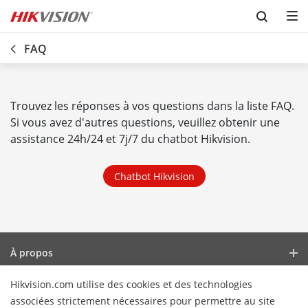
Skip to content
FAQ
Trouvez les réponses à vos questions dans la liste FAQ.
Si vous avez d'autres questions, veuillez obtenir une
assistance 24h/24 et 7j/7 du
chatbot Hikvision
.
Chatbot Hikvision
À propos
Profil de l’Entreprise
Hikvision.com utilise des cookies et des technologies
Actualités
associées strictement nécessaires pour permettre au site
Relations avec les investisseurs