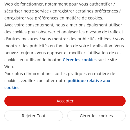
Blog
Web de fonctionner, notamment pour vous authentifier /
Partenaires
Cybersécurité
sécuriser notre service / enregistrer certaines préférences /
Dernières actualités
Hik-Partner Pro
Conformité
enregistrer vos préférences en matière de cookies.
Liens Rapides
Témoignages clients
Avec votre consentement, nous aimerions également utiliser
Trouver un distributeur
Développement durable
HikTech Star
HikSnap
des cookies pour observer et analyser les niveaux de trafic et
Trouver un partenaire technologique
Axé sur la qualité
d'autres mesures / vous montrer des publicités ciblées / vous
Où Acheter
Bibliothèque vidéo
montrer des publicités en fonction de votre localisation. Vous
Portail des partenaires technologiques
Contactez-nous
Produits obsolètes
pouvez toujours vous opposer et modifier l'utilisation de ces
Contactez-nous
Hikvision Embedded Open Platform
FAQ
cookies en utilisant le bouton
Gérer les cookies
sur le site
Hikvision eLearning
Témoignage de partenaire technologique
Web.
Liste des Évènements
S'abonner à la newsletter
Pour plus d'informations sur les pratiques en matière de
Plan du site
cookies, veuillez consulter notre
politique relative aux
H
© 2026 Hangzhou Hikvision Digital Technology Co., Ltd. All
cookies
.
Rights Reserved.
Privacy Policy
Cookie Policy
Cookies
Preferences
Se Désinscrire
Accepter
Rejeter Tout
Gérer les cookies