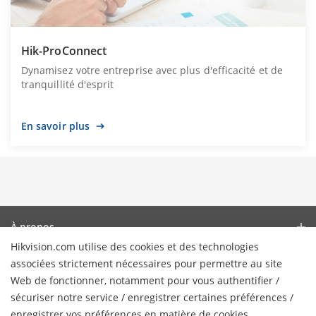
Hik-ProConnect
Dynamisez votre entreprise avec plus d'efficacité et de
tranquillité d'esprit
En savoir plus
À propos
Hikvision.com utilise des cookies et des technologies
Profil de l’Entreprise
Actualités
associées strictement nécessaires pour permettre au site
Relations avec les investisseurs
Web de fonctionner, notamment pour vous authentifier /
Blog
Partenaires
sécuriser notre service / enregistrer certaines préférences /
Cybersécurité
Dernières actualités
enregistrer vos préférences en matière de cookies.