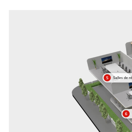
5
Salles de r
6