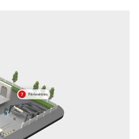
7
Périmètres