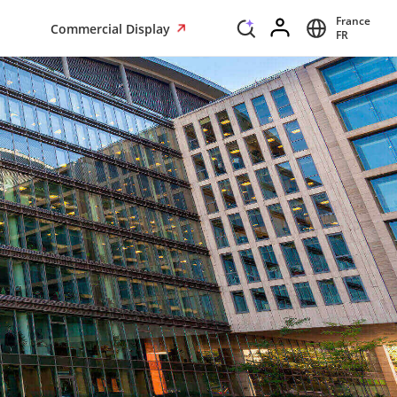
France
Commercial Display
FR