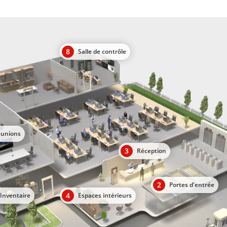
8
Salle de contrôle
éunions
3
Réception
2
Portes d'entrée
4
Inventaire
Espaces intérieurs