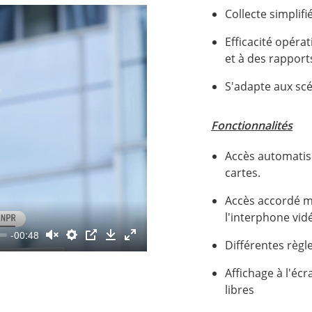
Collecte simplif
Efficacité opér
et à des rapports
S'adapte aux scé
Fonctionnalités
Accès automatis
cartes.
Accès accordé ma
l'interphone vid
-00:48
Différentes règl
Affichage à l'éc
libres