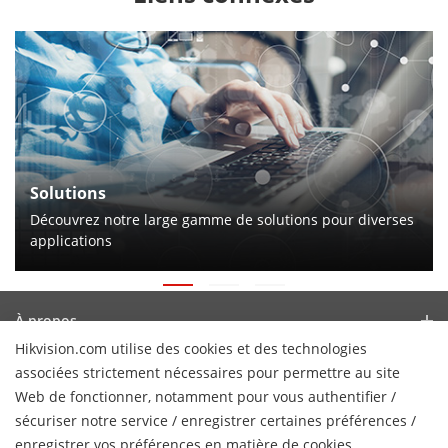
Solutions
Découvrez notre large gamme de solutions pour diverses
applications
À propos
Hikvision.com utilise des cookies et des technologies
Profil de l’Entreprise
Actualités
associées strictement nécessaires pour permettre au site
Relations avec les investisseurs
Web de fonctionner, notamment pour vous authentifier /
Blog
Partenaires
sécuriser notre service / enregistrer certaines préférences /
Cybersécurité
Dernières actualités
enregistrer vos préférences en matière de cookies.