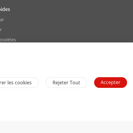
pides
ar
r
bsolètes
eLearning
 Évènements
te
Accepter
er les cookies
Rejeter Tout
Contactez-nous
S'abonner à la newsletter
es
Se Désinscrire