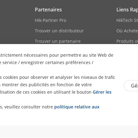
Partenaires
Liens Ra
Hik-Partner Pro
HikTech St
Trouver un distributeur
Où Achete
Trouver un partenaire
Produits o
technologique
Hikvision 
s strictement nécessaires pour permettre au site Web de
Portail des partenaires
Liste des
 service / enregistrer certaines préférences /
technologiques
Plan du si
Hikvision Embedded Open
 cookies pour observer et analyser les niveaux de trafic
Platform
s montrer des publicités en fonction de votre
Gér
lisation de ces cookies en utilisant le bouton
Gérer les
Témoignage de partenaire
technologique
s, veuillez consulter notre
politique relative aux
ghts Reserved.
Privacy Policy
Cookie Policy
Cookies Preferenc