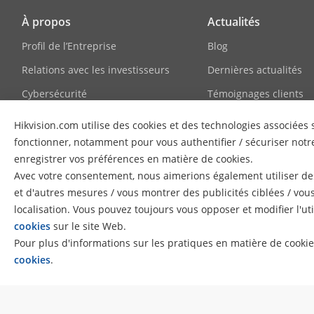
À propos
Actualités
Profil de l’Entreprise
Blog
Relations avec les investisseurs
Dernières actualités
Cybersécurité
Témoignages clients
Conformité
HikSnap
Hikvision.com utilise des cookies et des technologies associée
Développement durable
Bibliothèque vidéo
fonctionner, notamment pour vous authentifier / sécuriser notre
enregistrer vos préférences en matière de cookies.
Axé sur la qualité
Avec votre consentement, nous aimerions également utiliser des
Contactez-nous
et d'autres mesures / vous montrer des publicités ciblées / vou
localisation. Vous pouvez toujours vous opposer et modifier l'uti
FAQ
cookies
sur le site Web.
Pour plus d'informations sur les pratiques en matière de cookie
cookies
.
© 2026 Hangzhou Hikvision Digital Technology Co., Ltd. All Ri