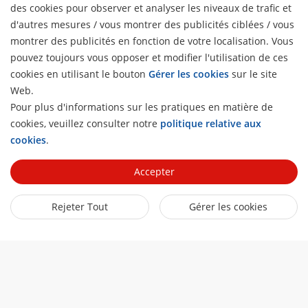
des cookies pour observer et analyser les niveaux de trafic et
Offre une multitude d'options de solutions pour faciliter
d'autres mesures / vous montrer des publicités ciblées / vous
le processus de transformation numérique
montrer des publicités en fonction de votre localisation. Vous
pouvez toujours vous opposer et modifier l'utilisation de ces
cookies en utilisant le bouton
Gérer les cookies
sur le site
Web.
Pour plus d'informations sur les pratiques en matière de
À propos
cookies, veuillez consulter notre
politique relative aux
H
Profil de l’Entreprise
cookies
.
Actualités
Relations avec les investisseurs
Blog
Accepter
Partenaires
Cybersécurité
Dernières actualités
Hik-Partner Pro
Conformité
Rejeter Tout
Gérer les cookies
Liens Rapides
Témoignages clients
Trouver un distributeur
Développement durable
HikTech Star
HikSnap
Trouver un partenaire technologique
Axé sur la qualité
Où Acheter
Bibliothèque vidéo
Portail des partenaires technologiques
Contactez-nous
Produits obsolètes
Contactez-nous
Hikvision Embedded Open Platform
FAQ