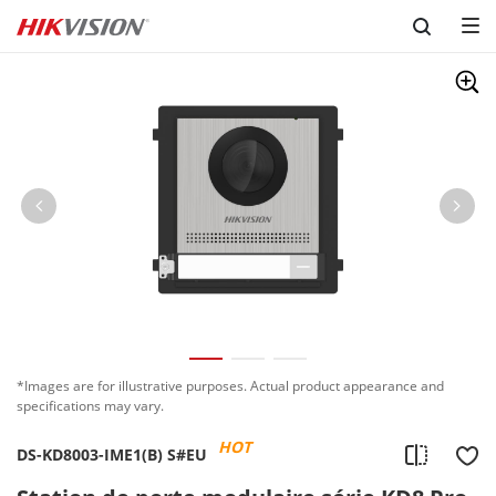
Skip to content
*Images are for illustrative purposes. Actual product appearance and
specifications may vary.
HOT
DS-KD8003-IME1(B) S#EU