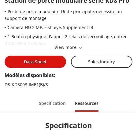
Station de porte modulaire série KD8 Pro
Poste de porte modulaire Unité principale, nécessite un
support de montage
Caméra HD 2 MP, Fish eye, Supplément IR
1 Bouton physique d'appel, 2 relais de verrouillage, entrée
d'alarme à 4 canaux
View more
Visiophone vers poste intérieur et poste maître
Configuration WEB
Data Sheet
Sales Inquiry
IP65, 12 VCC ou PoE standard
Modèles disponibles:
Puissance de sortie pour serrure électronique, max. à 12 V,
DS-KD8003-IME1(B)/S
500 mA
Specification
Ressources
Specification