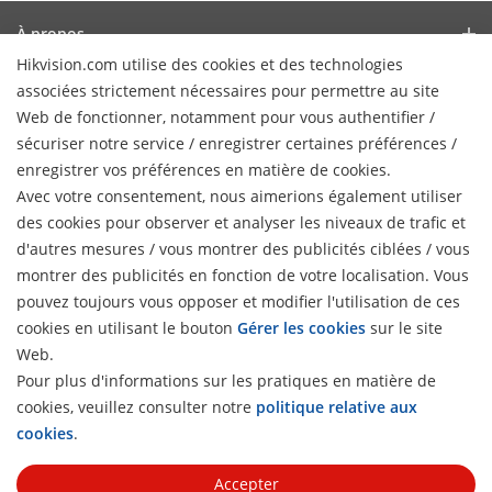
À propos
Hikvision.com utilise des cookies et des technologies
Profil de l’Entreprise
Actualités
associées strictement nécessaires pour permettre au site
Relations avec les investisseurs
Web de fonctionner, notamment pour vous authentifier /
Blog
Partenaires
sécuriser notre service / enregistrer certaines préférences /
Cybersécurité
Dernières actualités
enregistrer vos préférences en matière de cookies.
Hik-Partner Pro
Conformité
Avec votre consentement, nous aimerions également utiliser
Liens Rapides
Témoignages clients
Trouver un distributeur
des cookies pour observer et analyser les niveaux de trafic et
Développement durable
HikTech Star
HikSnap
d'autres mesures / vous montrer des publicités ciblées / vous
Trouver un partenaire technologique
Axé sur la qualité
montrer des publicités en fonction de votre localisation. Vous
Où Acheter
Bibliothèque vidéo
Portail des partenaires technologiques
Contactez-nous
pouvez toujours vous opposer et modifier l'utilisation de ces
Produits obsolètes
Contactez-nous
cookies en utilisant le bouton
Gérer les cookies
sur le site
Hikvision Embedded Open Platform
FAQ
Hikvision eLearning
Web.
Témoignage de partenaire technologique
Pour plus d'informations sur les pratiques en matière de
Liste des Évènements
S'abonner à la newsletter
cookies, veuillez consulter notre
politique relative aux
H
Plan du site
cookies
.
© 2026 Hangzhou Hikvision Digital Technology Co., Ltd. All
Rights Reserved.
Privacy Policy
Cookie Policy
Cookies
Accepter