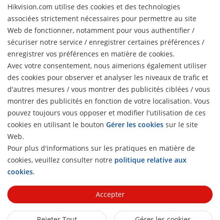
Hikvision.com utilise des cookies et des technologies
Profil de l’Entreprise
Actualités
associées strictement nécessaires pour permettre au site
Relations avec les investisseurs
Web de fonctionner, notamment pour vous authentifier /
Blog
sécuriser notre service / enregistrer certaines préférences /
Partenaires
Cybersécurité
Dernières actualités
enregistrer vos préférences en matière de cookies.
Hik-Partner Pro
Conformité
Avec votre consentement, nous aimerions également utiliser
Liens Rapides
Témoignages clients
Trouver un distributeur
des cookies pour observer et analyser les niveaux de trafic et
Développement durable
HikTech Star
HikSnap
d'autres mesures / vous montrer des publicités ciblées / vous
Trouver un partenaire technologique
Axé sur la qualité
montrer des publicités en fonction de votre localisation. Vous
Où Acheter
Bibliothèque vidéo
Portail des partenaires technologiques
Contactez-nous
pouvez toujours vous opposer et modifier l'utilisation de ces
Produits obsolètes
Contactez-nous
cookies en utilisant le bouton
Gérer les cookies
sur le site
Hikvision Embedded Open Platform
FAQ
Hikvision eLearning
Web.
Témoignage de partenaire technologique
Pour plus d'informations sur les pratiques en matière de
Liste des Évènements
S'abonner à la newsletter
cookies, veuillez consulter notre
politique relative aux
H
Plan du site
cookies
.
© 2026 Hangzhou Hikvision Digital Technology Co., Ltd. All
Rights Reserved.
Privacy Policy
Cookie Policy
Cookies
Accepter
Preferences
Se Désinscrire
Rejeter Tout
Gérer les cookies