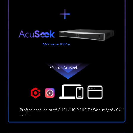
NVR série I/VPro
Résultat AcuSeek
Professionnel de santé / HCL / HC-P / HC-T / Web intégré / GUI
locale