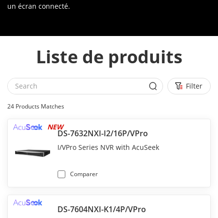
un écran connecté.
Liste de produits
Filter
24
Products Matches
NEW
DS-7632NXI-I2/16P/VPro
I/VPro Series NVR with AcuSeek
Comparer
DS-7604NXI-K1/4P/VPro