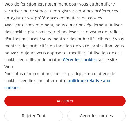
Web de fonctionner, notamment pour vous authentifier /
dans Hik-Connect uniquement.
sécuriser notre service / enregistrer certaines préférences /
enregistrer vos préférences en matière de cookies.
Avec votre consentement, nous aimerions également utiliser
des cookies pour observer et analyser les niveaux de trafic et
d'autres mesures / vous montrer des publicités ciblées / vous
montrer des publicités en fonction de votre localisation. Vous
pouvez toujours vous opposer et modifier l'utilisation de ces
cookies en utilisant le bouton
Gérer les cookies
sur le site
Web.
Pour plus d'informations sur les pratiques en matière de
cookies, veuillez consulter notre
politique relative aux
H
cookies
.
Plus de 30 langues prises en charge
Accepter
Parler dans votre langue, écrivez dans votre langue
Remarque : Voir les fiches techniques Hik-Connect et
Rejeter Tout
Gérer les cookies
HikCentral Professional pour la liste complète des langues.