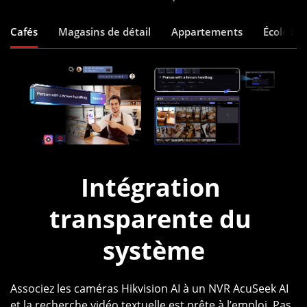
Cafés
Magasins de détail
Appartements
Écoles m
Intégration 
transparente du 
système
Associez les caméras Hikvision AI à un NVR AcuSeek AI
et la recherche vidéo textuelle est prête à l’emploi. Pas