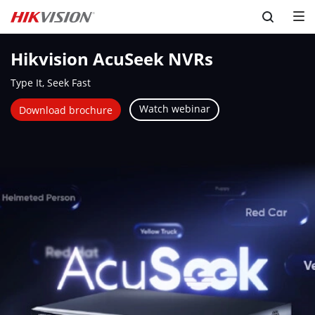
Skip to content
Hikvision AcuSeek NVRs
Type It, Seek Fast
Watch webinar
Download brochure