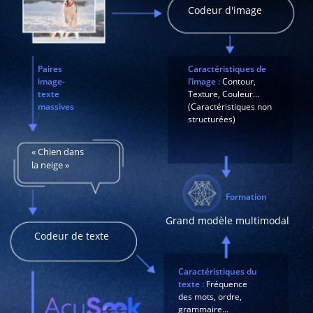
Codeur d'image
Paires
Caractéristiques de
image-
l’image :
Contour,
texte
Texture, Couleur...
massives
(Caractéristiques non
structurées)
« Chien dans
la neige »
Formation
Grand modèle multimodal
Codeur de texte
Caractéristiques du
texte :
Fréquence
des mots, ordre,
grammaire...