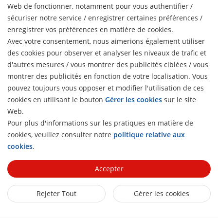
Web de fonctionner, notamment pour vous authentifier /
Télécharger
sécuriser notre service / enregistrer certaines préférences /
enregistrer vos préférences en matière de cookies.
Avec votre consentement, nous aimerions également utiliser
des cookies pour observer et analyser les niveaux de trafic et
Télécharger
d'autres mesures / vous montrer des publicités ciblées / vous
montrer des publicités en fonction de votre localisation. Vous
Poster
pouvez toujours vous opposer et modifier l'utilisation de ces
AcuSeek NVR Product Comparison
cookies en utilisant le bouton
Gérer les cookies
sur le site
Web.
Pour plus d'informations sur les pratiques en matière de
Poster
cookies, veuillez consulter notre
politique relative aux
AcuSeek Compatibility List
H
cookies
.
Accepter
Download AcuSeek Brochure
Rejeter Tout
Gérer les cookies
Liens connexes