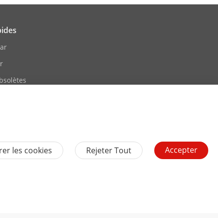
pides
ar
r
bsolètes
eLearning
 Évènements
te
Accepter
er les cookies
Rejeter Tout
Contactez-nous
S'abonner à la newsletter