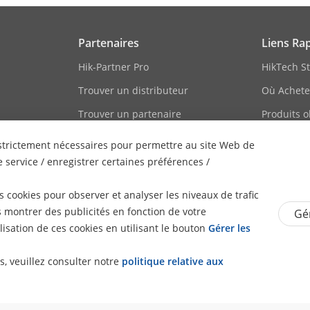
Partenaires
Liens Ra
Hik-Partner Pro
HikTech St
Trouver un distributeur
Où Achete
Trouver un partenaire
Produits o
technologique
Hikvision 
s strictement nécessaires pour permettre au site Web de
Portail des partenaires
Liste des
 service / enregistrer certaines préférences /
technologiques
Plan du si
Hikvision Embedded Open
 cookies pour observer et analyser les niveaux de trafic
Platform
s montrer des publicités en fonction de votre
Gér
lisation de ces cookies en utilisant le bouton
Gérer les
Témoignage de partenaire
technologique
s, veuillez consulter notre
politique relative aux