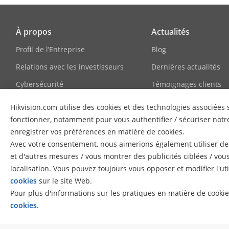
À propos
Actualités
Profil de l’Entreprise
Blog
Relations avec les investisseurs
Dernières actualités
Cybersécurité
Témoignages clients
Conformité
HikSnap
Hikvision.com utilise des cookies et des technologies associée
Développement durable
Bibliothèque vidéo
fonctionner, notamment pour vous authentifier / sécuriser notre
enregistrer vos préférences en matière de cookies.
Axé sur la qualité
Avec votre consentement, nous aimerions également utiliser des
Contactez-nous
et d'autres mesures / vous montrer des publicités ciblées / vou
localisation. Vous pouvez toujours vous opposer et modifier l'uti
FAQ
cookies
sur le site Web.
Pour plus d'informations sur les pratiques en matière de cookie
cookies
.