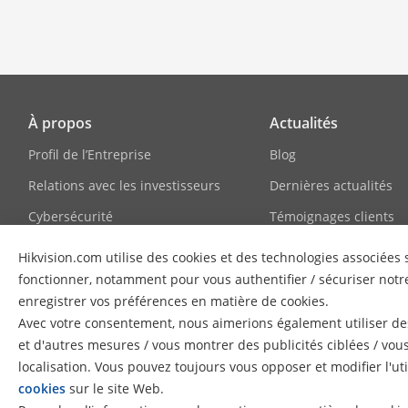
À propos
Actualités
Profil de l’Entreprise
Blog
Relations avec les investisseurs
Dernières actualités
Cybersécurité
Témoignages clients
Conformité
HikSnap
Hikvision.com utilise des cookies et des technologies associée
Développement durable
Bibliothèque vidéo
fonctionner, notamment pour vous authentifier / sécuriser notre
enregistrer vos préférences en matière de cookies.
Axé sur la qualité
Avec votre consentement, nous aimerions également utiliser des
Contactez-nous
et d'autres mesures / vous montrer des publicités ciblées / vou
localisation. Vous pouvez toujours vous opposer et modifier l'uti
FAQ
cookies
sur le site Web.