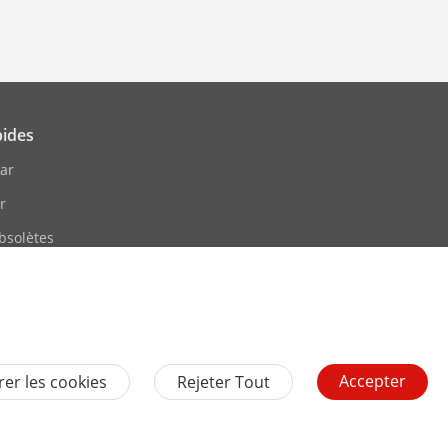
pides
ar
r
bsolètes
eLearning
 Évènements
te
Accepter
er les cookies
Rejeter Tout