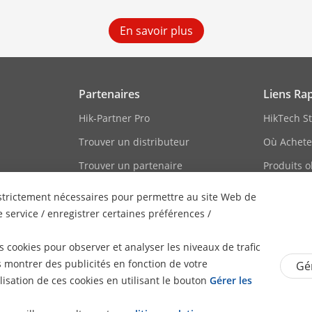
En savoir plus
Partenaires
Liens Ra
Hik-Partner Pro
HikTech St
Trouver un distributeur
Où Achete
Trouver un partenaire
Produits o
technologique
Hikvision 
s strictement nécessaires pour permettre au site Web de
Portail des partenaires
Liste des
 service / enregistrer certaines préférences /
technologiques
Plan du si
Hikvision Embedded Open
 cookies pour observer et analyser les niveaux de trafic
Platform
s montrer des publicités en fonction de votre
Gér
lisation de ces cookies en utilisant le bouton
Gérer les
Témoignage de partenaire
technologique