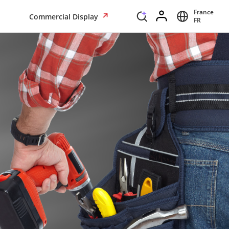
France
Commercial Display
FR