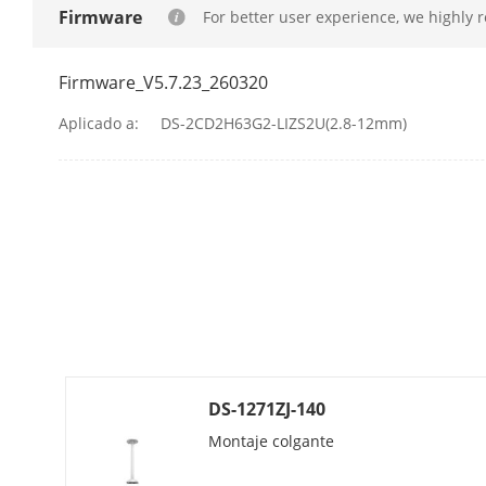
Firmware
For better user experience, we highly 
Flujo Principa
Firmware_V5.7.23_260320
Aplicado a:
DS-2CD2H63G2-LIZS2U(2.8-12mm)
Sub-Stream
Tercera Stre
Compresión D
DS-1271ZJ-140
Montaje colgante