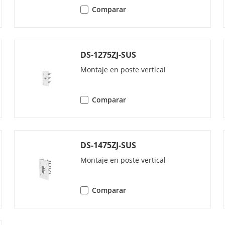
De Video
32 Kbps a 16 Mbps
Comparar
Perfil Baseline, Perfil Principal, Perfil Alto
Perfil Principal
DS-1275ZJ-SUS
Montaje en poste vertical
De Video
Codificación H.264 y H.265
C)
Comparar
sa De Bits
CBR,VBR
erés (ROI)
1 región fija para la transmisión principal y
DS-1475ZJ-SUS
ivo
Sí
Montaje en poste vertical
Comparar
De Audio
G.711/G.722.1/G.726/MP2L2/PCM/MP3/AAC-