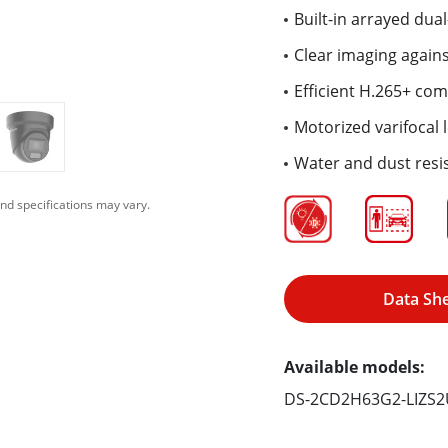
Built-in arrayed dua
Clear imaging again
Efficient H.265+ co
Motorized varifocal 
Water and dust resis
nd specifications may vary.
Data Sh
Available models:
DS-2CD2H63G2-LIZS2