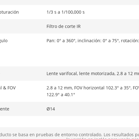
turación
1/3 s a 1/100,000 s
Filtro de corte IR
gulo
Pan: 0° a 360°, inclinación: 0° a 75°, rotación
e
Lente varifocal, lente motorizada, 2.8 a 12 
al & FOV
2.8 a 12 mm, FOV horizontal 102.3° a 35°, FOV
122.9° a 40.1°
ente
Ø14
Fijo
ducto se basa en pruebas de entorno controlado. Los resultados p
F1.6