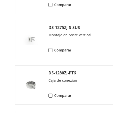
Tasa De Bits 
Comparar
Tipo H.264
Tipo H.265
DS-1275ZJ-S-SUS
Montaje en poste vertical
Codificación 
Escalable (SV
Comparar
Control De Ta
Región De Int
DS-1280ZJ-PT6
Recorte Objet
Caja de conexión
Audio
Comparar
Compresión 