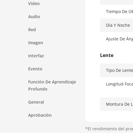
Vídeo
Tiempo De Ob
Audio
Día Y Noche
Red
Ajuste De Án
Imagen
Lente
Interfaz
Evento
Tipo De Lent
Función De Aprendizaje
Longitud Foc
Profundo
General
Montura De L
Aprobación
Tipo De Iris
*El rendimiento del pro
Apertura