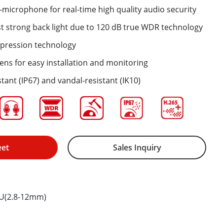
l-microphone for real-time high quality audio security
st strong back light due to 120 dB true WDR technology
mpression technology
lens for easy installation and monitoring
tant (IP67) and vandal-resistant (IK10)
eet
Sales Inquiry
U(2.8-12mm)