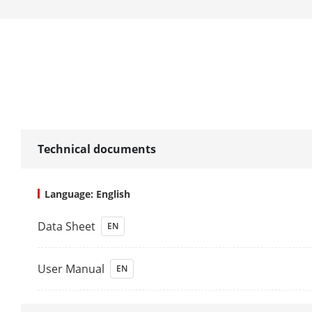
DORI
DORI
Iluminador
Technical documents
Rango De Luz
Tipo De Luz 
Language: English
Luz Suplemen
Data Sheet
EN
Inteligente
User Manual
EN
Longitud De 
Vídeo