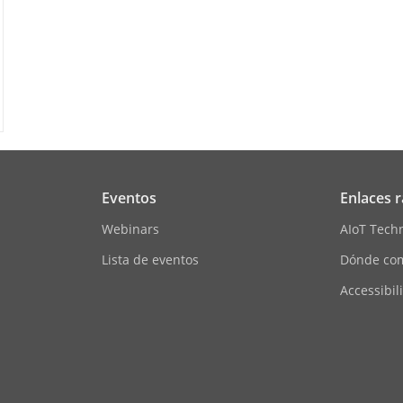
De Audio
64 Kbps (G.711ulaw/G.711alaw)/16 Kbps (G.7
(MP2L2)/8 a 320 Kbps (MP3)/16 a 64 Kbps (A
treo De Audio
8 kHz/16 kHz/32 kHz/48 kHz
uido Ambiental
Sí
Eventos
Enlaces 
TCP/IP, ICMP, HTTP, HTTPS, FTP, DHCP, DNS, 
SMTP, IGMP, 802.1X, QoS, IPv4, IPv6, UDP, Bo
Webinars
AIoT Tech
WebSocket, WebSockets
Lista de eventos
Dónde co
 Simultánea
Hasta 6 canales
Accessibil
ONVIF (Perfil S, Perfil G), ISAPI, SDK, ISUP
Protección con contraseña, contraseña compli
dirección IP, registro de auditoría de seguri