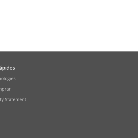
22.1)/16 Kbps (G.726)/32 a 192 Kbps
AC-LC)
rápidos
DDNS, RTP, RTSP, RTCP, NTP, UPnP,
njour, SSL/TLS, PPPoE, SNMP,
nologies
mprar
ity Statement
cada, cifrado HTTPS, filtro de
dad, autenticación básica y digest para