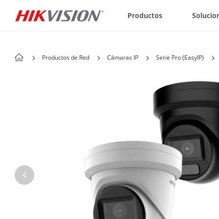
Skip to content
Productos
Solucio
Productos de Red
Cámaras IP
Serie Pro (EasyIP)