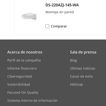
Tasa De Bits 
DS-220AZJ-145-WA
Montaje en pared
Tasa De Mues
Comparar
Filtrado De R
Red
Acerca de nosotros
Sala de prensa
Protocolos
Perfil de la compañía
Blog
Informe financiero
Últimas noticias
Vista En Vivo
Ciberseguridad
Casos de éxito
Sostenibilidad
HikSnap
API
Focused On Quality
Seguridad
Sistema interno de información