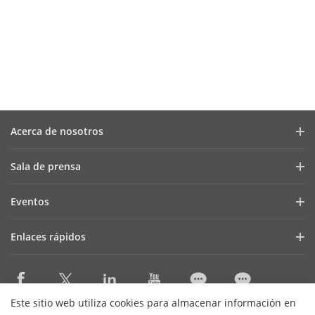
Acerca de nosotros
Perfil de la compañía
Sala de prensa
Informe financiero
Blog
Eventos
Ciberseguridad
Últimas noticias
Webinars
Sostenibilidad
Enlaces rápidos
Casos de éxito
Lista de eventos
Focused On Quality
AIoT Technologies
HikSnap
Sistema interno de información
Dónde comprar
Contáctenos
Este sitio web utiliza cookies para almacenar información en
Accessibility Statement