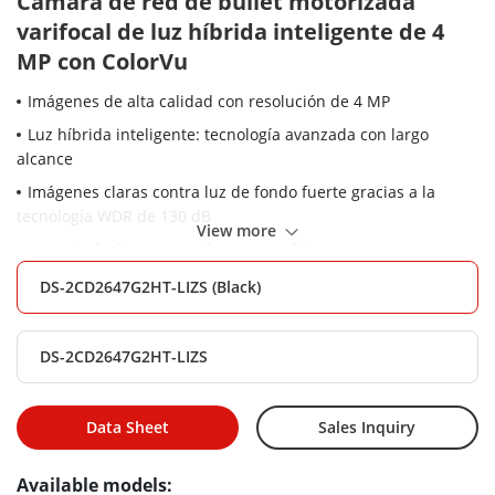
Cámara de red de bullet motorizada
varifocal de luz híbrida inteligente de 4
MP con ColorVu
Imágenes de alta calidad con resolución de 4 MP
Luz híbrida inteligente: tecnología avanzada con largo
alcance
Imágenes claras contra luz de fondo fuerte gracias a la
tecnología WDR de 130 dB
View more
Tecnología de compresión H.265+ eficiente
Lente varifocal motorizada para facilitar la instalación y el
DS-2CD2647G2HT-LIZS (Black)
control
Enfoque en la clasificación de humanos y vehículos basada
DS-2CD2647G2HT-LIZS
en aprendizaje profundo
Resistente al agua y al polvo (IP67) y resistente al
vandalismo (IK10)
Data Sheet
Sales Inquiry
Available models: