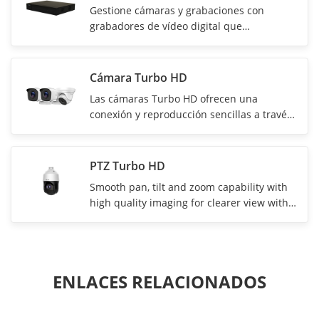
Gestione cámaras y grabaciones con
grabadores de vídeo digital que
proporcionan una tecnología de
compresión excelente y una interfaz de
usuario fácil de usar.
Cámara Turbo HD
Las cámaras Turbo HD ofrecen una
conexión y reproducción sencillas a través
de un cable coaxial, lo que proporciona
imágenes de calidad con durabilidad.
PTZ Turbo HD
Smooth pan, tilt and zoom capability with
high quality imaging for clearer view with
greater coverage.
ENLACES RELACIONADOS