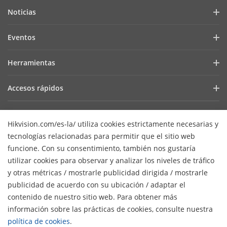
Perfil de la Empresa
Noticias
Relaciones con Inversores
Blog
Eventos
Ciberseguridad
Últimas Noticias
Hik-Partner Pro
Cumplimiento Normativo
Herramientas
Casos de Éxito
Encuentra un Distribuidor
Sostenibilidad
Selectores de Productos y Diseñadores de Sistemas
HikSnap
Accesos rápidos
Encuentra un Partner Tecnológico
Enfoque en la Calidad
Herramientas de Instalación y Mantenimiento
Biblioteca de Videos
Valki Europe
Portal de Partners Tecnológicos
Contáctanos
Software de Gestión
Hikvision.com/es-la/ utiliza cookies estrictamente necesarias y
Dónde Comprar
Hikvision Embedded Open Platform (HEOP)
Preguntas Frecuentes
SDKs de Integración
tecnologías relacionadas para permitir que el sitio web
Productos Descontinuados
Centro de Contenido
Contáctanos
funcione. Con su consentimiento, también nos gustaría
SDK de integración
Hikvision eLearning
utilizar cookies para observar y analizar los niveles de tráfico
Mapa de recursos
y otras métricas / mostrarle publicidad dirigida / mostrarle
Lista de Eventos
Suscripción al newsletter
publicidad de acuerdo con su ubicación / adaptar el
Mapa del Sitio
contenido de nuestro sitio web. Para obtener más
H
© 2026 Hangzhou Hikvision Digital Technology Co., Ltd. Todos
información sobre las prácticas de cookies, consulte nuestra
los derechos reservados.
Políticas de privacidad
política de cookies
.
Políticas de cookies
Preferencias de cookies
Términos