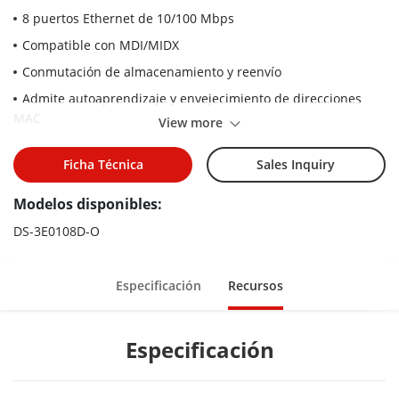
8 puertos Ethernet de 10/100 Mbps
Compatible con MDI/MIDX
Conmutación de almacenamiento y reenvío
Admite autoaprendizaje y envejecimiento de direcciones
MAC
View more
Diseño de carrocería simple y compacto
Ficha Técnica
Sales Inquiry
Admite instalación de escritorio y montaje en pared
Plug & Play, fácil de usar
Modelos disponibles:
DS-3E0108D-O
Especificación
Recursos
Especificación