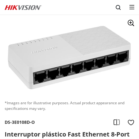
Skip to content
*Images are for illustrative purposes. Actual product appearance and
specifications may vary.
DS-3E0108D-O
Interruptor plástico Fast Ethernet 8-Port