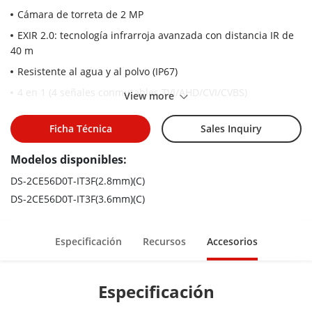
Cámara de torreta de 2 MP
EXIR 2.0: tecnología infrarroja avanzada con distancia IR de
40 m
Resistente al agua y al polvo (IP67)
4 en 1 (4 señales conmutables TVI/AHD/CVI/CVBS)
View more
Ficha Técnica
Sales Inquiry
Modelos disponibles:
DS-2CE56D0T-IT3F(2.8mm)(C)
DS-2CE56D0T-IT3F(3.6mm)(C)
Especificación
Recursos
Accesorios
Especificación