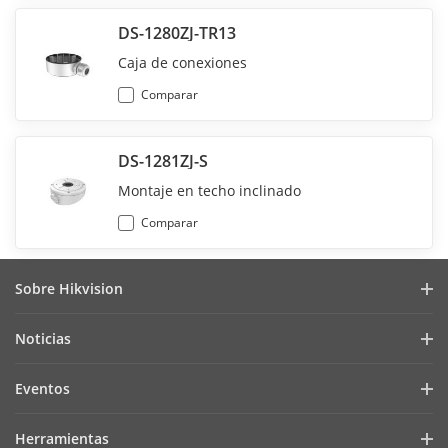
DS-1280ZJ-TR13
Caja de conexiones
Comparar
DS-1281ZJ-S
Montaje en techo inclinado
Comparar
Sobre Hikvision
Perfil de la Empresa
Noticias
Relación con Inversionistas
Blog
Eventos
Ciberseguridad
Últimas Noticias
Hik-Partner Pro
Cumplimiento Normativo
Herramientas
Casos de Éxito