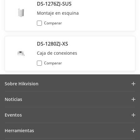
DS-1276ZJ-SUS
Montaje en esquina
Comparar
DS-1280ZJ-XS
Caja de conexiones
Comparar
Sobre Hikvision
Perfil de la Empresa
Noticias
Relaciones con Inversores
Blog
Eventos
Ciberseguridad
Últimas Noticias
Hik-Partner Pro
Cumplimiento Normativo
Herramientas
Casos de Éxito
Encuentra un Distribuidor
Sostenibilidad