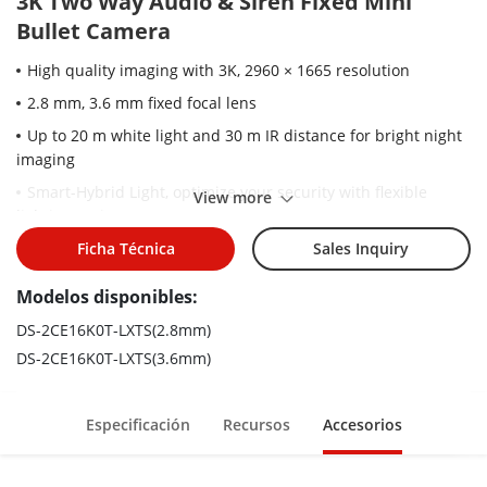
3K Two Way Audio & Siren Fixed Mini
Bullet Camera
High quality imaging with 3K, 2960 × 1665 resolution
2.8 mm, 3.6 mm fixed focal lens
Up to 20 m white light and 30 m IR distance for bright night
imaging
Smart-Hybrid Light, optimize your security with flexible
View more
lighting options
Active strobe light and audio alarm
Ficha Técnica
Sales Inquiry
High quality audio with audio over coaxial cable, built-in mic,
Modelos disponibles:
and built-in speaker
DS-2CE16K0T-LXTS(2.8mm)
Provide real-time communication via built-in two-way audio
DS-2CE16K0T-LXTS(3.6mm)
Water and dust resistant (IP67)
Especificación
Recursos
Accesorios