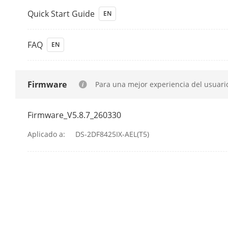
Rango De Mov
Quick Start Guide
EN
Rango De Mo
(inclinación)
FAQ
EN
Velocidad De
Firmware
Para una mejor experiencia del usuari
Velocidad De 
Firmware_V5.8.7_260330
Paneo Propor
Aplicado a:
DS-2DF8425IX-AEL(T5)
Preajustes
Escaneo De Pa
Escaneo De P