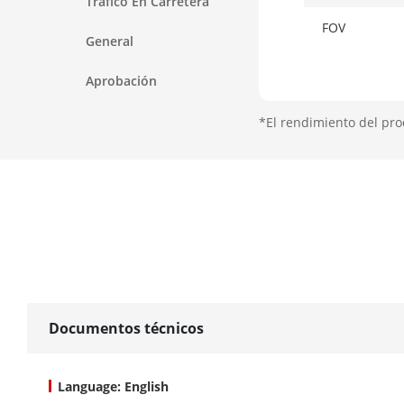
Tráfico En Carretera
FOV
General
Aprobación
Apertura
*El rendimiento del pro
Iluminador
Tipo De Luz 
Rango De Luz
Luz Suplemen
Inteligente
Documentos técnicos
PTZ
Language: English