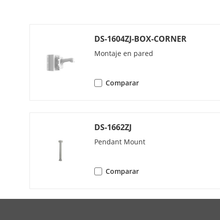
Memoria De 
Acción De Pa
DS-1604ZJ-BOX-CORNER
Montaje en pared
Posicionamie
Comparar
Pantalla De E
Congelación 
DS-1662ZJ
Tarea Progr
Pendant Mount
Comparar
Vídeo
Transmisión P