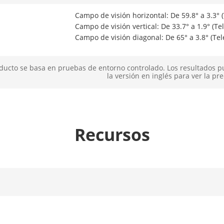
Campo de visión horizontal: De 59.8° a 3.3° (
Campo de visión vertical: De 33.7° a 1.9° (Te
Campo de visión diagonal: De 65° a 3.8° (Tel
Máxima F1.5
ducto se basa en pruebas de entorno controlado. Los resultados p
la versión en inglés para ver la pre
Complementaria
IR
Recursos
 Suplementaria
Hasta 400 m
taria
Sí