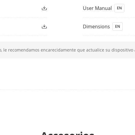
imiento (Paneo)
360°
User Manual
EN
vimiento
-20° a 90° (Retorno automático)
Dimensions
EN
 Paneo
Velocidad de la bandeja: configurable de 0,1
280°/s
o, le recomendamos encarecidamente que actualice su dispositivo a
Inclinación
Velocidad de inclinación: configurable de 0,
de 250°/s
cional
Sí
300
trulla
8 patrullas, hasta 32 preajustes para cada p
atrón
4 escaneos de patrón, cada uno con un tie
minutos.