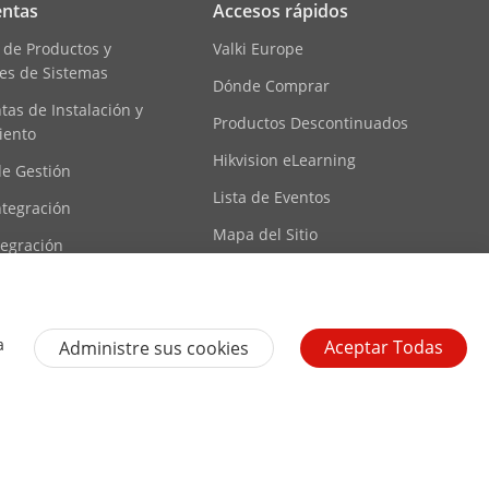
ntas
Accesos rápidos
 × 960, 1280 × 720)
 de Productos y
Valki Europe
)
es de Sistemas
Dónde Comprar
)
as de Instalación y
Productos Descontinuados
iento
× 720, 704 × 576, 640 × 480, 352 × 288)
Hikvision eLearning
de Gestión
× 720, 704 × 480, 640 × 480, 352 × 240)
Lista de Eventos
ntegración
/H.264
Mapa del Sitio
tegración
ecursos
a
Aceptar Todas
Administre sus cookies
Contáctanos
Suscripción al newsletter
 cookies
Preferencias de cookies
Términos generales de