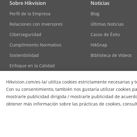
Sobre Hikvision
Noticias
Perfil de la Empresa
Blog
Sub-Transmis
Relaciones con Inversores
Últimas Noticias
Ciberseguridad
Casos de Éxito
Tercera Tran
Cumplimiento Normativo
HikSnap
Sostenibilidad
Biblioteca de Videos
Enfoque en la Calidad
Compresión D
Contáctanos
Hikvision.com/es-la/ utiliza cookies estrictamente necesarias y 
Preguntas Frecuentes
Con su consentimiento, también nos gustaría utilizar cookies para
Tipo H.264
mostrarle publicidad dirigida / mostrarle publicidad de acuerdo
obtener más información sobre las prácticas de cookies, consu
Tipo H.265
Codificación 
© 2026 Hangzhou Hikvision Digital Technology Co., Ltd. Todos
Escalable (SV
uso