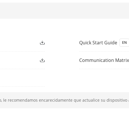
 Red
TCP/IP, DHCP, Hik-Connect, DNS, DDNS, NTP,
ed
1, interfaz Ethernet autoadaptativa RJ-45 d
Quick Start Guide
EN
8 Interfaces Ethernet autoadaptativas RJ-4
Communication Matri
≤ 75 W
IEEE 802.3 af/at
iar
o, le recomendamos encarecidamente que actualice su dispositivo a
1 interfaz SATA
Capacidad de hasta 6TB para cada disco