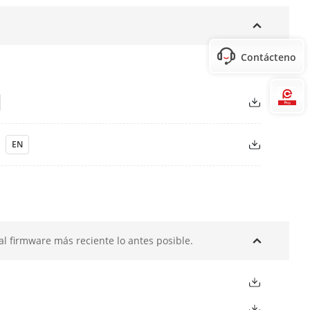
 SADP, SMTP,UPnP .
e 10/100 Mbps
Contáctenos
Hi
5 de 10/100 Mbps
x
EN
l firmware más reciente lo antes posible.