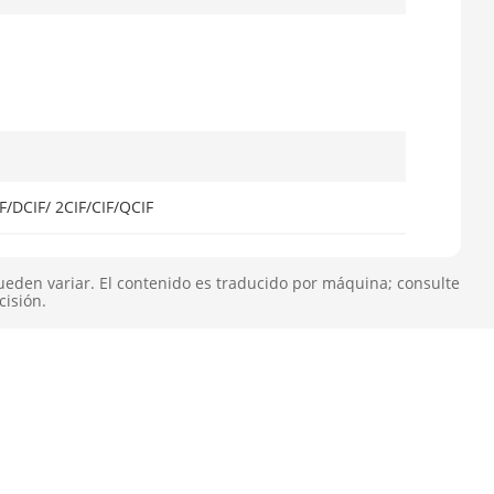
/DCIF/ 2CIF/CIF/QCIF
ueden variar. El contenido es traducido por máquina; consulte
cisión.
 1-ch@6 MP (30 fps)