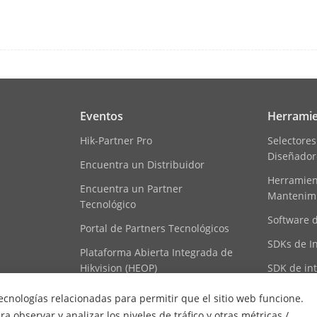
Alarma
N/A
Panel trasero: 2 × USB 2.0
Eventos
Herramie
imentación
48 VCC, 1,8 A
Hik-Partner Pro
Selectores
Diseñador
≤ 10 W
Encuentra un Distribuidor
Herramient
Encuentra un Partner
 De
-10 a +55 oC (+14 a +131 oF)
Mantenim
Tecnológico
nto
Software 
Portal de Partners Tecnológicos
Funcionamiento
De 10% a 90%
SDKs de I
Plataforma Abierta Integrada de
Hikvision (HEOP)
SDK de in
(Ancho × Alto ×
285 × 210 × 48 mm(11.2" × 8.3\" × 1.9\")
Centro de Contenido
Mapa de r
tecnologías relacionadas para permitir que el sitio web funcione.
 observar y analizar los niveles de tráfico y otras métricas /