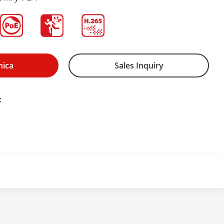
nica
Sales Inquiry
: