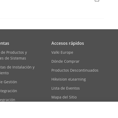
ntas
Accesos rápidos
 de Productos y
Valki Europe
es de Sistemas
Dónde Comprar
as de Instalación y
Productos Descontinuados
iento
Hikvision eLearning
de Gestión
Lista de Eventos
ntegración
Mapa del Sitio
tegración
ecursos