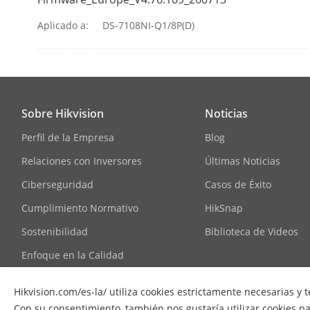
1 Salida De 
Aplicado a:
DS-7108NI-Q1/8P(D)
Interfaz USB
General
Sobre Hikvision
Noticias
Fuente De Al
Perfil de la Empresa
Blog
Consumo
Relaciones con Inversores
Últimas Noticias
Ciberseguridad
Casos de Éxito
Temperatura
Funcionamie
Cumplimiento Normativo
HikSnap
Sostenibilidad
Biblioteca de Videos
Humedad De 
Enfoque en la Calidad
Dimensiones 
Contáctanos
Largo)
Hikvision.com/es-la/ utiliza cookies estrictamente necesarias y 
Preguntas Frecuentes
Con su consentimiento, también nos gustaría utilizar cookies para