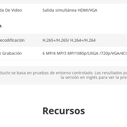
da De Video
Salida simultánea HDMI/VGA
n
ecodificación
H.265+/H.265/ H.264+/H.264
e Grabación
6 MP/4 MP/3 MP/1080p/UXGA /720p/VGA/4CIF
 Sincrónica
4 canales
ducto se basa en pruebas de entorno controlado. Los resultados p
la versión en inglés para ver la pre
 Decodificación
4-ch@1080p (30 fps) o 2-ch@4 MP (30 fps) o
Video, video y audio
Recursos
mota
16