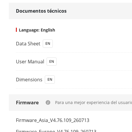
Protocolo De
Documentos técnicos
Interfaz De R
Language: English
PoE
Data Sheet
EN
Interfaz
User Manual
EN
Alimentación
Dimensions
EN
Estándar
Interfaz Auxil
Firmware
Para una mejor experiencia del usuari
SATA
Firmware_Asia_V4.76.109_260713
Capacidad
Firmware_Europe_V4.76.109_260713