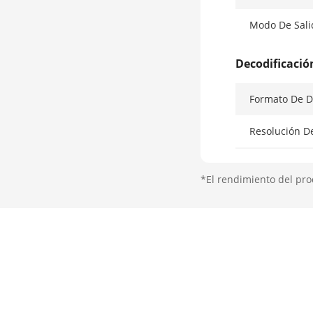
Modo De Sali
Decodificació
Formato De D
Resolución D
Reproducción
*El rendimiento del pro
Capacidad De
Tipo De Flujo
Red
Conexión Re